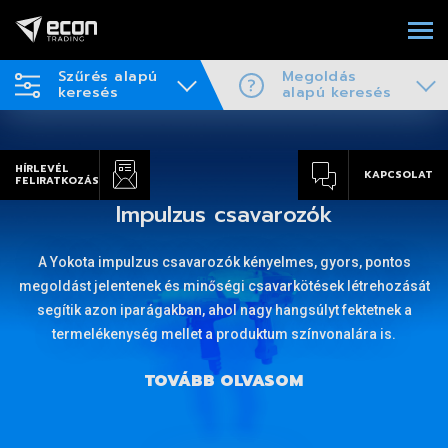
Szűrés alapú
Megoldás
keresés
alapú keresés
HÍRLEVÉL
KAPCSOLAT
FELIRATKOZÁS
Adagolástechnika
rs, pontos
Piacvezető Deprag és Ohtake csavaradagolók
 létrehozását
fellövéssel, illetve asztali pick&place alkalmazá
fektetnek a
választékban minden csavartípushoz, anyához é
lára is.
kötőelemekhez.
TOVÁBB OLVASOM