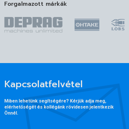
Forgalmazott márkák
Kapcsolatfelvétel
Miben lehetünk segítségére? Kérjük adja meg,
elérhetőségét és kollégánk rövidesen jelentkezik
Önnél.