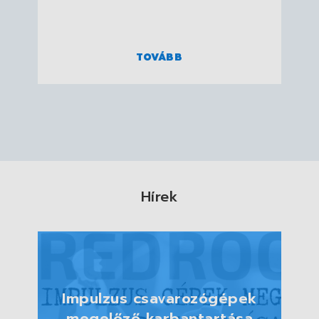
TOVÁBB
Hírek
Impulzus csavarozógépek
megelőző karbantartása