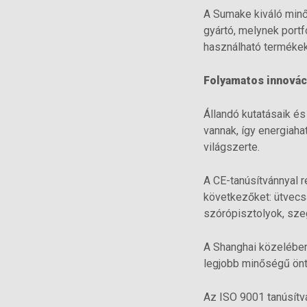
A Sumake kiváló min
gyártó, melynek portf
használható termékek
Folyamatos innovác
Állandó kutatásaik é
vannak, így energiaha
világszerte.
A CE-tanúsítvánnyal r
következőket: ütvecsa
szórópisztolyok, sze
A Shanghai közelében
legjobb minőségű öntö
Az ISO 9001 tanúsítv