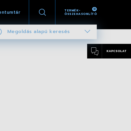
0
TERMÉK-
entumtár
ÖSSZEHASONLÍTÓ
Megoldás alapú keresés
KAPCSOLAT