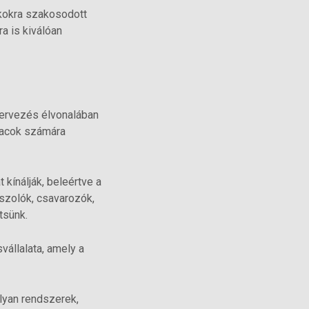
kokra szakosodott
a is kiválóan
tervezés élvonalában
piacok számára
kínálják, beleértve a
iszolók, csavarozók,
tsünk.
állalata, amely a
lyan rendszerek,