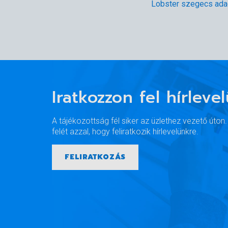
Lobster szegecs ada
Iratkozzon fel hírleve
A tájékozottság fél siker az üzlethez vezető úton
felét azzal, hogy feliratkozik hírlevelünkre.
FELIRATKOZÁS