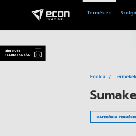
Termékek
Szolgá
HÍRLEVÉL
FELIRATKOZÁS
Főoldal
Terméke
Sumake