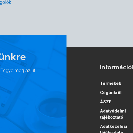
golók
lünkre
Információ
. Tegye meg az út
Termékek
Cégünkről
ÁSZF
Adatvédelmi
tájékoztató
Adatkezelési
tájékoztató