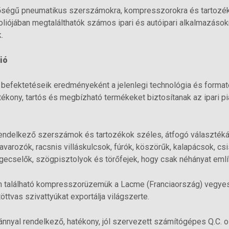
őségű pneumatikus szerszámokra, kompresszorokra és tartozé
oliójában megtalálthatók számos ipari és autóipari alkalmazásokr
.
ió
s befektetéseik eredményeként a jelenlegi technológia és forma
tékony, tartós és megbízható termékeket biztosítanak az ipari 
endelkező szerszámok és tartozékok széles, átfogó választékát 
varozók, racsnis villáskulcsok, fúrók, köszörűk, kalapácsok, cs
gecselők, szögpisztolyok és törőfejek, hogy csak néhányat emlí
 található kompresszorüzemük a Lacme (Franciaország) vegyesv
ttvas szivattyúkat exportálja világszerte.
ánnyal rendelkező, hatékony, jól szervezett számítógépes Q.C. o