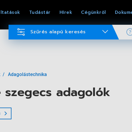
ltatások
Tudástár
Hírek
Cégünkről
Dokum
Szűrés alapú keresés
k
Adagolástechnika
 szegecs adagolók