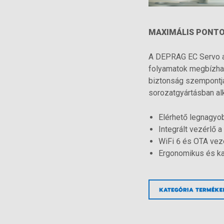
MAXIMÁLIS PONTO
A DEPRAG EC Servo ak
folyamatok megbízhat
biztonság szempontjá
sorozatgyártásban al
Elérhető legnagyo
Integrált vezérlő 
WiFi 6 és OTA veze
Ergonomikus és k