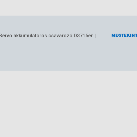
MEGTEKIN
ervo akkumulátoros csavarozó D3715en
|