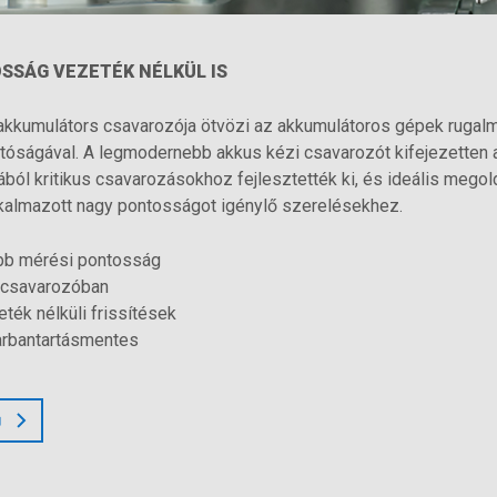
SSÁG VEZETÉK NÉLKÜL IS
kumulátors csavarozója ötvözi az akkumulátoros gépek rugalm
óságával. A legmodernebb akkus kézi csavarozót kifejezetten a
ból kritikus csavarozásokhoz fejlesztették ki, és ideális megol
kalmazott nagy pontosságot igénylő szerelésekhez.
bb mérési pontosság
a csavarozóban
ték nélküli frissítések
arbantartásmentes