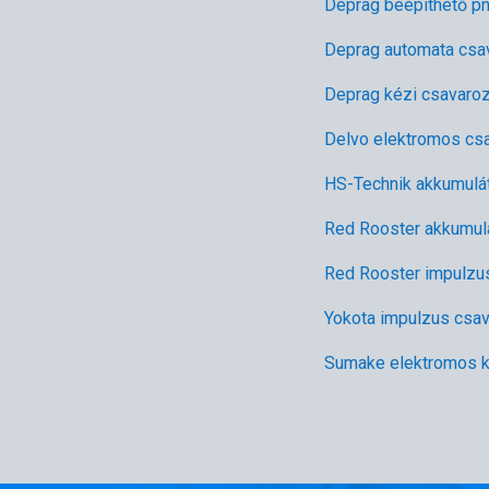
Deprag beépíthető p
Deprag automata csa
Deprag kézi csavaro
Delvo elektromos cs
HS-Technik akkumulá
Red Rooster akkumul
Red Rooster impulzu
Yokota impulzus csa
Sumake elektromos k