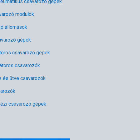
neumatikus csavarozó gépek
varozó modulok
zó állomások
avarozó gépek
toros csavarozó gépek
átoros csavarozók
s és ütve csavarozók
varozók
ézi csavarozó gépek