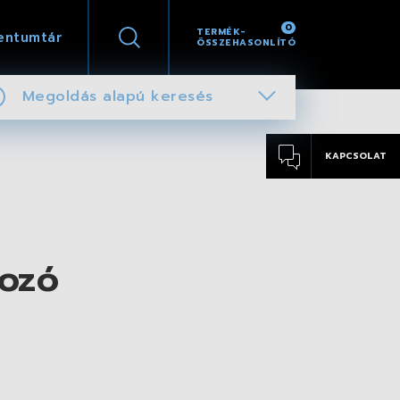
0
TERMÉK-
entumtár
ÖSSZEHASONLÍTÓ
Megoldás alapú keresés
KAPCSOLAT
ozó