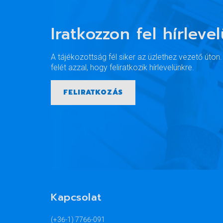
Iratkozzon fel hírleve
A tájékozottság fél siker az üzlethez vezető úton
felét azzal, hogy feliratkozik hírlevelünkre.
FELIRATKOZÁS
Kapcsolat
(+36-1) 7766-091