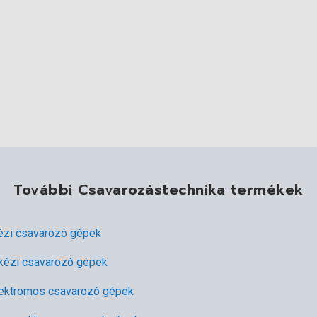
További Csavarozástechnika termékek
ézi csavarozó gépek
kézi csavarozó gépek
lektromos csavarozó gépek