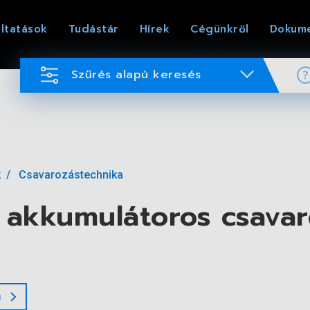
ltatások
Tudástár
Hírek
Cégünkről
Dokum
Szűrés alapú keresés
k
Csavarozástechnika
 akkumulátoros csavar