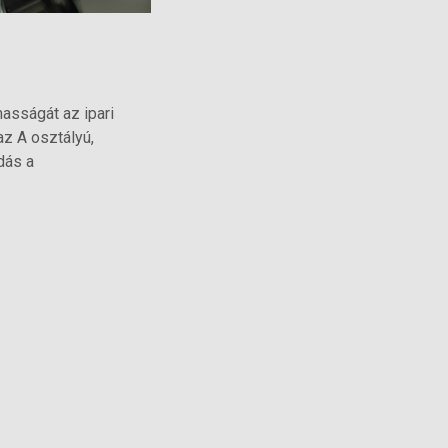
asságát az ipari
z A osztályú,
dás a