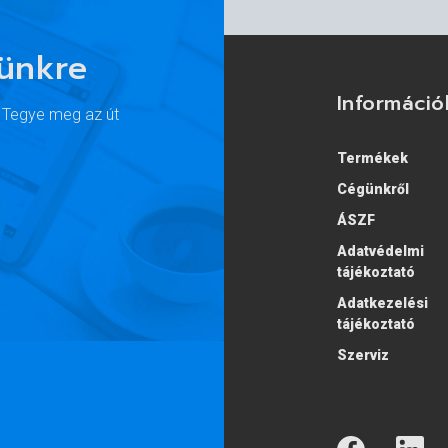
lünkre
Információ
. Tegye meg az út
Termékek
Cégünkről
ÁSZF
Adatvédelmi
tájékoztató
Adatkezelési
tájékoztató
Szerviz