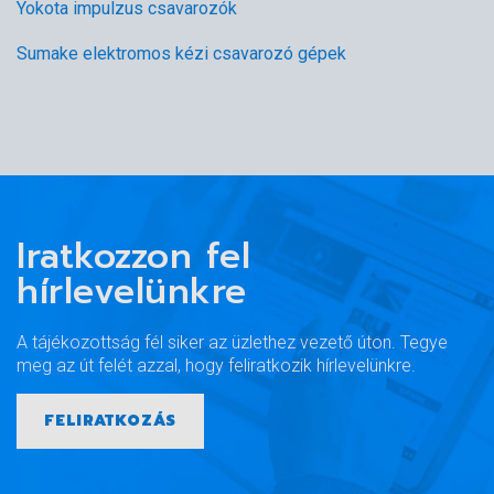
Yokota impulzus csavarozók
Sumake elektromos kézi csavarozó gépek
Iratkozzon fel
hírlevelünkre
A tájékozottság fél siker az üzlethez vezető úton. Tegye
meg az út felét azzal, hogy feliratkozik hírlevelünkre.
FELIRATKOZÁS