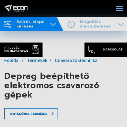
Szűrés alapú
Megoldás
keresés
alapú keresés
HÍRLEVÉL
KAPCSOLAT
FELIRATKOZÁS
Főoldal
Termékek
Csavarozástechnika
Deprag beépíthető
elektromos csavarozó
gépek