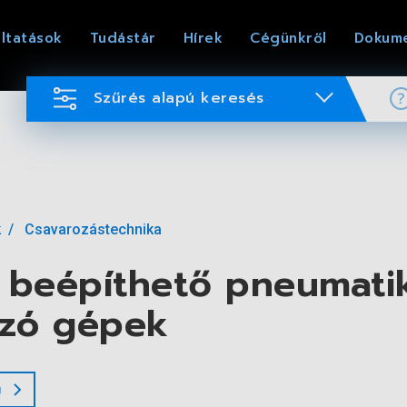
ltatások
Tudástár
Hírek
Cégünkről
Dokum
Szűrés alapú keresés
k
Csavarozástechnika
 beépíthető pneumati
ozó gépek