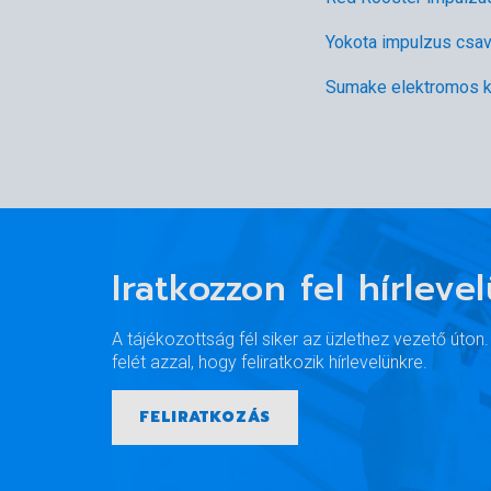
Yokota impulzus csa
Sumake elektromos k
Iratkozzon fel hírleve
A tájékozottság fél siker az üzlethez vezető úton
felét azzal, hogy feliratkozik hírlevelünkre.
FELIRATKOZÁS