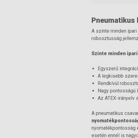
Pneumatikus 
A szinte minden ipari
robosztusság jellemz
Szinte minden ipari
Egyszerű integrác
A legkisebb szere
Rendkívül roboszt
Nagy pontosságú l
Az ATEX-irányelv s
A pneumatikus csavar
nyomatékpontossá
nyomatékpontosság é
esetén ennél is nagyo