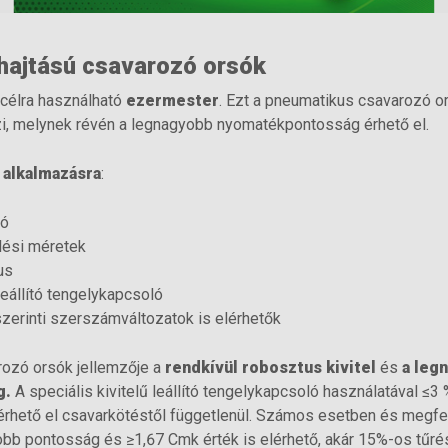
hajtású csavarozó orsók
 célra használható
ezermester
. Ezt a pneumatikus csavarozó or
i, melynek révén a legnagyobb nyomatékpontosság érhető el.
 alkalmazásra
:
ió
lési méretek
us
eállító tengelykapcsoló
zerinti szerszámváltozatok is elérhetők
ozó orsók jellemzője a
rendkívül robosztus kivitel
és
a leg
g.
A speciális kivitelű leállító tengelykapcsoló használatával ≤3
rhető el csavarkötéstől függetlenül. Számos esetben és megfe
bb pontosság és ≥1,67 Cmk érték is elérhető, akár 15%-os tűrés 