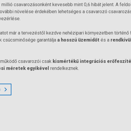
millió csavarozásonként kevesebb mint 0,6 hibát jelent. A feld
ovábbi növelése érdekében lehetséges a csavarozó csavarozá
 vezérlése.
tot már a tervezéstől kezdve nehézipari környezetben történő 
k csúcsminősége garantálja
a hosszú üzemidőt
és a
rendkívü
 működő csavarozói csak
kismértékű integrációs erőfeszít
ési méretek egyikével
rendelkeznek.