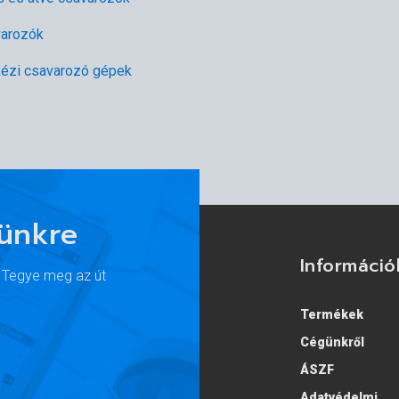
varozók
ézi csavarozó gépek
lünkre
Információ
. Tegye meg az út
Termékek
Cégünkről
ÁSZF
Adatvédelmi