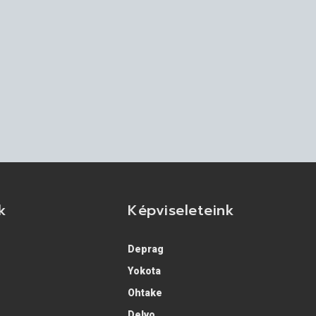
k
Képviseleteink
Deprag
Yokota
Ohtake
Delvo