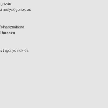
olgozás
si mélységének és
felhasználásra
l hosszú
ést
igényelnek és