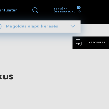
0
TERMÉK-
entumtár
ÖSSZEHASONLÍTÓ
Megoldás alapú keresés
KAPCSOLAT
kus