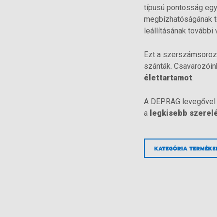
típusú pontosság egy 
megbízhatóságának t
leállításának további
Ezt a szerszámsoroza
szánták. Csavarozóin
élettartamot
.
A DEPRAG levegővel
a
legkisebb szerel