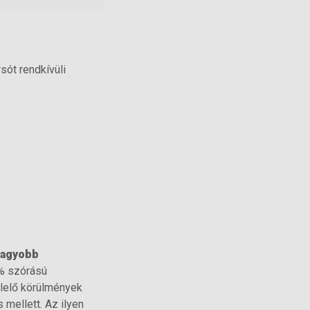
sót rendkívüli
nagyobb
 % szórású
lelő körülmények
mellett. Az ilyen