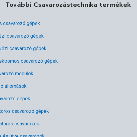
További Csavarozástechnika termékek
s csavarozó gépek
ézi csavarozó gépek
kézi csavarozó gépek
lektromos csavarozó gépek
varozó modulok
zó állomások
avarozó gépek
toros csavarozó gépek
átoros csavarozók
s és ütve csavarozók