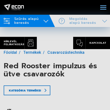
Szűrés alapú
Megoldás
keresés
alapú keresés
HÍRLEVÉL
KAPCSOLAT
FELIRATKOZÁS
Főoldal
Termékek
Csavarozástechnika
Red Rooster impulzus és
ütve csavarozók