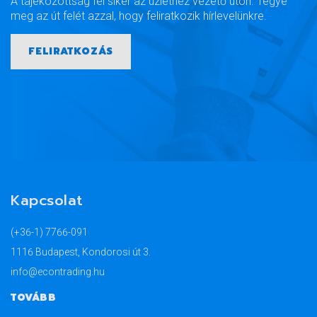
A tájékozottság fél siker az üzlethez vezető úton. Tegye
meg az út felét azzal, hogy feliratkozik hírlevelünkre.
FELIRATKOZÁS
Kapcsolat
(+36-1) 7766-091
1116 Budapest, Kondorosi út 3.
info@econtrading.hu
TOVÁBB