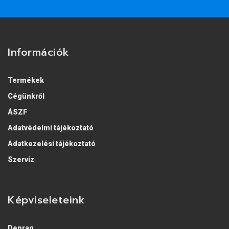
Információk
Termékek
Cégünkről
ÁSZF
Adatvédelmi tájékoztató
Adatkezelési tájékoztató
Szerviz
Képviseleteink
Deprag