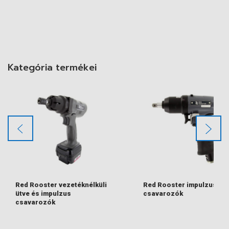
Kategória termékei
Red Rooster vezetéknélküli
Red Rooster impulzus
ütve és impulzus
csavarozók
csavarozók