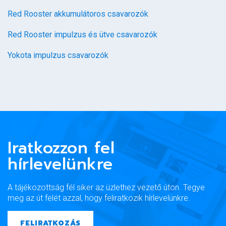
Red Rooster akkumulátoros csavarozók
Red Rooster impulzus és ütve csavarozók
Yokota impulzus csavarozók
Iratkozzon fel
hírlevelünkre
A tájékozottság fél siker az üzlethez vezető úton. Tegye
meg az út felét azzal, hogy feliratkozik hírlevelünkre.
FELIRATKOZÁS