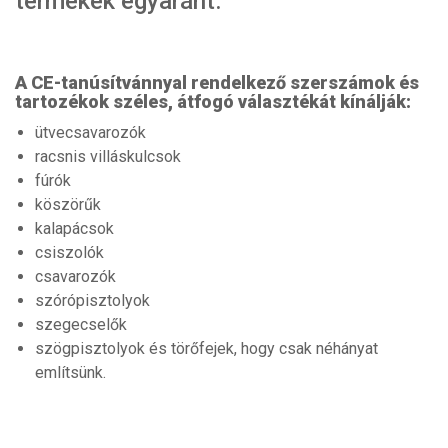
termékek egyaránt.
A CE-tanúsítvánnyal rendelkező szerszámok és
tartozékok széles, átfogó választékát kínálják:
ütvecsavarozók
racsnis villáskulcsok
fúrók
köszörűk
kalapácsok
csiszolók
csavarozók
szórópisztolyok
szegecselők
szögpisztolyok és törőfejek, hogy csak néhányat
említsünk.