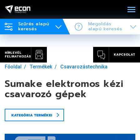
Szűrés alapú
Megoldás
keresés
alapú keresés
HÍRLEVÉL
KAPCSOLAT
FELIRATKOZÁS
Főoldal
Termékek
Csavarozástechnika
Sumake elektromos kézi
csavarozó gépek