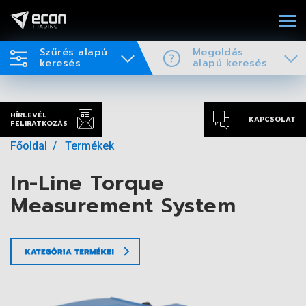
Szűrés alapú
Megoldás
keresés
alapú keresés
HÍRLEVÉL
KAPCSOLAT
FELIRATKOZÁS
Főoldal
Termékek
In-Line Torque
Measurement System