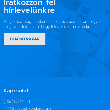
Iratkozzon fel
hírlevelünkre
A tájékozottság fél siker az üzlethez vezető úton. Tegye
meg az út felét azzal, hogy feliratkozik hírlevelünkre.
FELIRATKOZÁS
Kapcsolat
(+36-1) 7766-091
1116 Budapest, Kondorosi út 3.