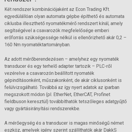
Két rendszer kombinációjaként az Econ Trading Kft.
egyedülállóan olyan automata gépbe építhető és automata
ciklusba illeszthető nyomatékmérő rendszert kínál, amely
segítségével a csavarozók megfelelősége emberi
erőforrás szükségessége nélkül is ellenőrizhető akár 0,2 –
160 Nm nyomatéktartományban.
Az adott mérőberendezésen – amelyhez egy nyomaték
transducer és egy terhelő adapter tartozik – PLC-ről
vezérelve a csavarozón beállított nyomaték
gépindításonként, műszakonként, de akár ciklusonként is
felülvizsgálható. Továbbá az így nyert adatok az iparban
megszokott módon (pl. EtherNet, EtherCAT, Profinet
fieldbuson keresztül) továbbíthatók tetszőleges adatgyűjtő
vagy gyártásirányítási rendszerekbe.
A mérőegység és a transducer is magas minőségű német
eszköz, amelyek igény szerint szállíthatók akár DakkS