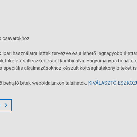
 csavarokhoz
ipari használatra lettek tervezve és a lehető legnagyobb életta
ják tökéletes illeszkedéssel kombinálva. Hagyományos behajtó
és speciális alkalmazásokhoz készült költséghatékony biteket is
ő behajtó bitek weboldalunkon találhatók,
KIVÁLASZTÓ ESZKÖZ