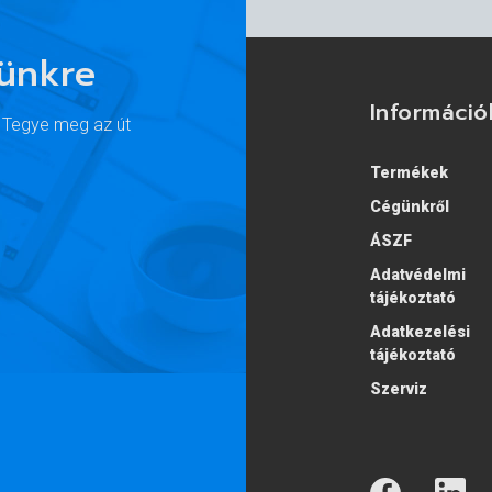
lünkre
Információ
. Tegye meg az út
Termékek
Cégünkről
ÁSZF
Adatvédelmi
tájékoztató
Adatkezelési
tájékoztató
Szerviz