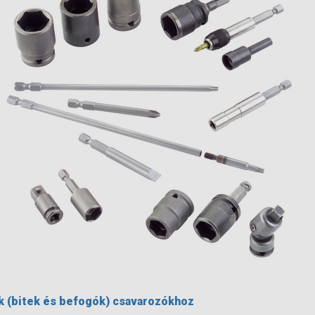
 (bitek és befogók) csavarozókhoz