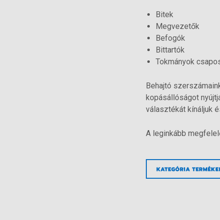
Bitek
Megvezetők
Befogók
Bittartók
Tokmányok csapos
Behajtó szerszámaink 
kopásállóságot nyújt
választékát kínáljuk 
A leginkább megfelel