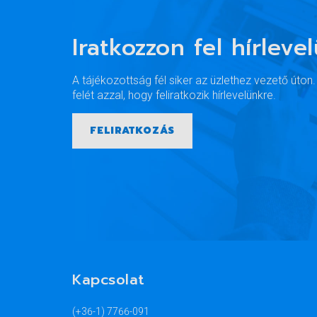
Iratkozzon fel hírleve
A tájékozottság fél siker az üzlethez vezető úton
felét azzal, hogy feliratkozik hírlevelünkre.
FELIRATKOZÁS
Kapcsolat
(+36-1) 7766-091