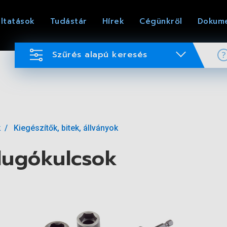
ltatások
Tudástár
Hírek
Cégünkről
Dokum
Szűrés alapú keresés
k
Kiegészítők, bitek, állványok
dugókulcsok