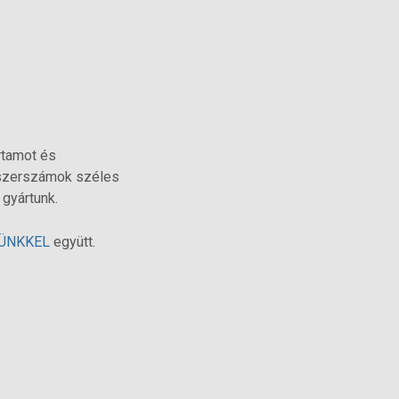
rtamot és
 szerszámok széles
 gyártunk.
ÜNKKEL
együtt.