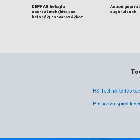
DEPRAG behajtó
Action gépi rá
szerszámok (bitek és
dugókulcsok
befogók) csavarozókhoz
To
HS-Technik töltés te
Poliuretán spirál lev