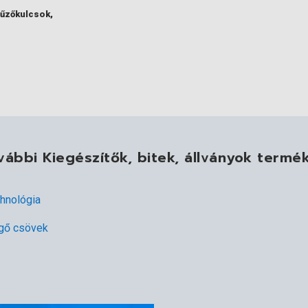
tűzőkulcsok,
vábbi Kiegészítők, bitek, állványok termé
chnológia
egő csövek