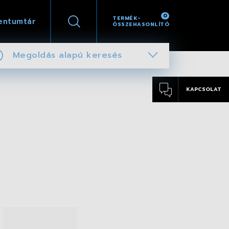
0
TERMÉK-
entumtár
ÖSSZEHASONLÍTÓ
Megoldás alapú keresés
KAPCSOLAT