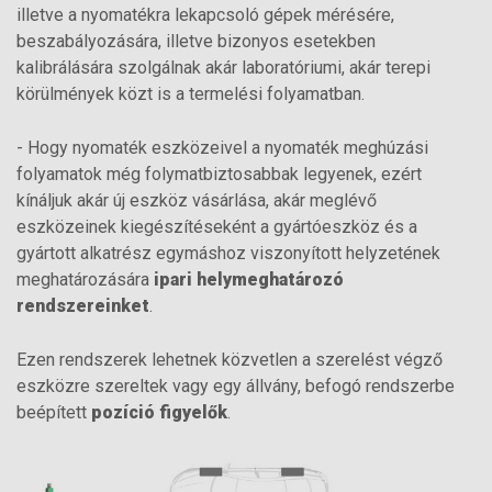
illetve a nyomatékra lekapcsoló gépek mérésére,
beszabályozására, illetve bizonyos esetekben
kalibrálására szolgálnak akár laboratóriumi, akár terepi
körülmények közt is a termelési folyamatban.
- Hogy nyomaték eszközeivel a nyomaték meghúzási
folyamatok még folymatbiztosabbak legyenek, ezért
kínáljuk akár új eszköz vásárlása, akár meglévő
eszközeinek kiegészítéseként a gyártóeszköz és a
gyártott alkatrész egymáshoz viszonyított helyzetének
meghatározására
ipari helymeghatározó
rendszereinket
.
Ezen rendszerek lehetnek közvetlen a szerelést végző
eszközre szereltek vagy egy állvány, befogó rendszerbe
beépített
pozíció figyelők
.