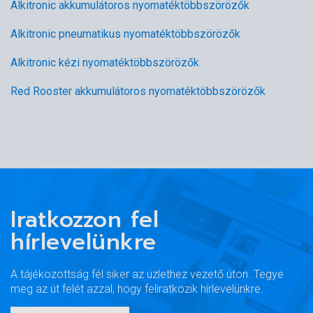
Alkitronic akkumulátoros nyomatéktöbbszörözők
Alkitronic pneumatikus nyomatéktöbbszörözők
Alkitronic kézi nyomatéktöbbszörözők
Red Rooster akkumulátoros nyomatéktöbbszörözők
Iratkozzon fel
hírlevelünkre
A tájékozottság fél siker az üzlethez vezető úton. Tegye
meg az út felét azzal, hogy feliratkozik hírlevelünkre.