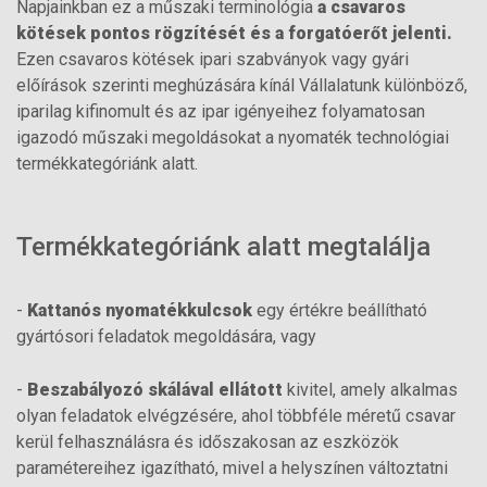
Napjainkban ez a műszaki terminológia
a csavaros
kötések pontos rögzítését és a forgatóerőt jelenti.
Ezen csavaros kötések ipari szabványok vagy gyári
előírások szerinti meghúzására kínál Vállalatunk különböző,
iparilag kifinomult és az ipar igényeihez folyamatosan
igazodó műszaki megoldásokat a nyomaték technológiai
termékkategóriánk alatt.
Termékkategóriánk alatt megtalálja
-
Kattanós nyomatékkulcsok
egy értékre beállítható
gyártósori feladatok megoldására, vagy
-
Beszabályozó skálával ellátott
kivitel, amely alkalmas
olyan feladatok elvégzésére, ahol többféle méretű csavar
kerül felhasználásra és időszakosan az eszközök
paramétereihez igazítható, mivel a helyszínen változtatni