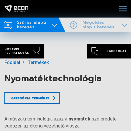
Szűrés alapú
Megoldás
keresés
alapú keresés
HÍRLEVÉL
KAPCSOLAT
FELIRATKOZÁS
Főoldal
Termékek
Nyomatéktechnológia
A műszaki terminológia azaz a
nyomaték
szó eredete
egészen az ókorig vezethető vissza.