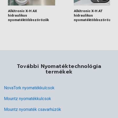
Alkitronic X-H AX
Alkitronic X-H AT
hidraulikus
hidraulikus
nyomatéktöbbszörözők
nyomatéktöbbszörözők
További Nyomatéktechnológia
termékek
NovaTork nyomatékkulcsok
Mountz nyomatékkulcsok
Mountz nyomaték csavarhúzók