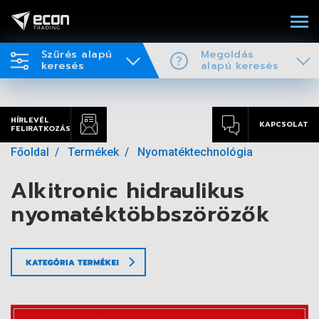
Szűrés alapú
Megoldás
keresés
alapú keresés
HÍRLEVÉL
KAPCSOLAT
FELIRATKOZÁS
Főoldal
Termékek
Nyomatéktechnológia
Alkitronic hidraulikus
nyomatéktöbbszörözők