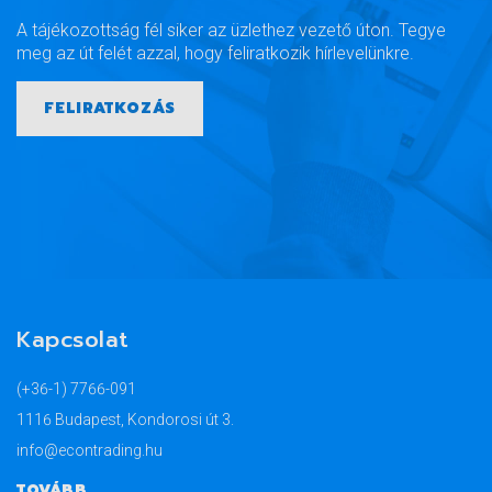
A tájékozottság fél siker az üzlethez vezető úton. Tegye
meg az út felét azzal, hogy feliratkozik hírlevelünkre.
FELIRATKOZÁS
Kapcsolat
(+36-1) 7766-091
1116 Budapest, Kondorosi út 3.
info@econtrading.hu
TOVÁBB