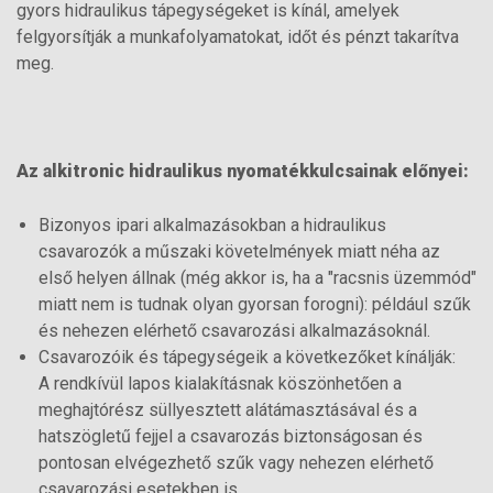
gyors hidraulikus tápegységeket is kínál, amelyek
felgyorsítják a munkafolyamatokat, időt és pénzt takarítva
meg.
Az alkitronic hidraulikus nyomatékkulcsainak előnyei:
Bizonyos ipari alkalmazásokban a hidraulikus
csavarozók a műszaki követelmények miatt néha az
első helyen állnak (még akkor is, ha a "racsnis üzemmód"
miatt nem is tudnak olyan gyorsan forogni): például szűk
és nehezen elérhető csavarozási alkalmazásoknál.
Csavarozóik és tápegységeik a következőket kínálják:
A rendkívül lapos kialakításnak köszönhetően a
meghajtórész süllyesztett alátámasztásával és a
hatszögletű fejjel a csavarozás biztonságosan és
pontosan elvégezhető szűk vagy nehezen elérhető
csavarozási esetekben is.