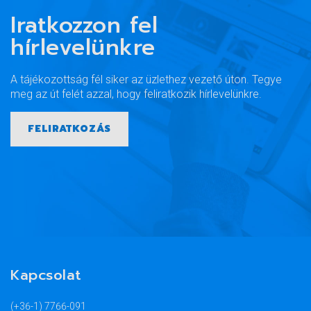
Iratkozzon fel
hírlevelünkre
A tájékozottság fél siker az üzlethez vezető úton. Tegye
meg az út felét azzal, hogy feliratkozik hírlevelünkre.
FELIRATKOZÁS
Kapcsolat
(+36-1) 7766-091