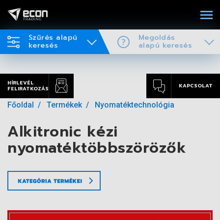
Szűrés alapú
Megoldás
keresés
alapú keresés
HÍRLEVÉL
KAPCSOLAT
FELIRATKOZÁS
Főoldal
Termékek
Nyomatéktechnológia
Alkitronic kézi
nyomatéktöbbszörözők