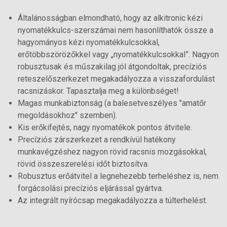
Általánosságban elmondható, hogy az alkitronic kézi
nyomatékkulcs-szerszámai nem hasonlíthatók össze a
hagyományos kézi nyomatékkulcsokkal,
erőtöbbszörözőkkel vagy „nyomatékkulcsokkal”. Nagyon
robusztusak és műszakilag jól átgondoltak, precíziós
reteszelőszerkezet megakadályozza a visszafordulást
racsnizáskor. Tapasztalja meg a különbséget!
Magas munkabiztonság (a balesetveszélyes "amatőr
megoldásokhoz" szemben).
Kis erőkifejtés, nagy nyomatékok pontos átvitele.
Precíziós zárszerkezet a rendkívül hatékony
munkavégzéshez nagyon rövid racsnis mozgásokkal,
rövid összeszerelési időt biztosítva.
Robusztus erőátvitel a legnehezebb terheléshez is, nem
forgácsolási precíziós eljárással gyártva.
Az integrált nyírócsap megakadályozza a túlterhelést.