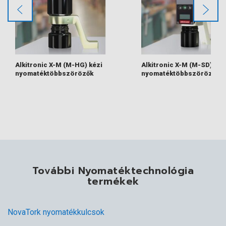
Alkitronic X-M (M-HG) kézi
Alkitronic X-M (M-SD) kéz
nyomatéktöbbszörözők
nyomatéktöbbszörözők
További Nyomatéktechnológia
termékek
NovaTork nyomatékkulcsok