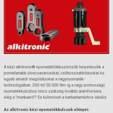
A kézi alkitronic® nyomatéktöbbszörözők helyettesítik a
pontatlanabb ütvecsavarozókat, csőhosszabbításokat és
egyéb amatőr megoldásokat a nagynyomaték-
technológiában. 200-tól 50 000 Nm-ig a nagy pontosságú
nyomatékkulcshoz nincs szükség további áramforrásra,
elég a "munkaerő"! Ez különösen a karbantartáshoz ideális.
Az alkitronic kézi nyomatékkulcsok előnyei: