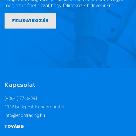
meg az út felét azzal, hogy feliratkozik hírlevelünkre.
FELIRATKOZÁS
Kapcsolat
(+36-1) 7766-091
1116 Budapest, Kondorosi út 3.
info@econtrading.hu
TOVÁBB