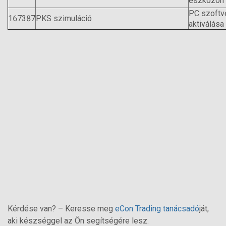
eszközön
PC szoftv
167387
PKS szimuláció
aktiválása
Kérdése van? – Keresse meg
eCon Trading tanácsadó
ját,
aki készséggel az Ön segítségére lesz.