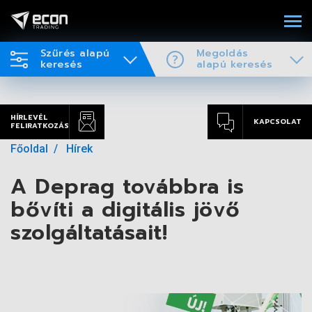
Szűrés alapú
Megoldás
keresés
alapú keresés
HÍRLEVÉL
KAPCSOLAT
FELIRATKOZÁS
Főoldal
Hírek
A Deprag továbbra is
bővíti a digitális jövő
szolgáltatásait!