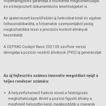
folyamatfigyelés garantálja a műveletek megbízhatóságát
és a kiterjesztett dokumentációs lehetőségeket is.
Az újratervezett kezelőfelület új funkciókat kínál és egyben
felhasználóbaráttá, a folyamatok szempontjából pedig
megbízhatóbbá teszi a precíziós kontroll állványok
használatát.
A DEPRAG Cockpit Basic 2021.05 szoftver verzió
támogatja a pozíció-vezérlő állványok (PKS) új generációját.
Az új fejlesztés számos innovatív megoldást nyújt a
teljes rendszer számára:
A helyzetfelismerő funkció növeli a feldolgozás
megbízhatóságát. Amint a pozíció figyelő állvány a
megfelelő helyzetbe kerül, megkezdődik a csavarok