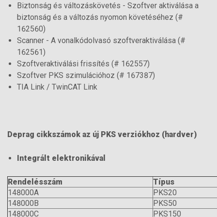
Biztonság és változáskövetés - Szoftver aktiválása a
biztonság és a változás nyomon követéséhez (#
162560)
Scanner - A vonalkódolvasó szoftveraktiválása (#
162561)
Szoftveraktiválási frissítés (# 162557)
Szoftver PKS szimulációhoz (# 167387)
TIA Link / TwinCAT Link
Deprag cikkszámok az új PKS verziókhoz (hardver)
Integrált elektronikával
Rendelésszám
Típus
148000A
PKS20
148000B
PKS50
148000C
PKS150