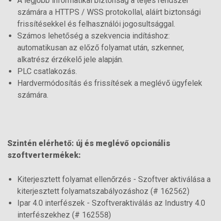
A legjobb informatikai biztonság a teljes rendszer
számára a HTTPS / WSS protokollal, aláírt biztonsági
frissítésekkel és felhasználói jogosultsággal.
Számos lehetőség a szekvencia indításhoz:
automatikusan az előző folyamat után, szkenner,
alkatrész érzékelő jele alapján.
PLC csatlakozás.
Hardvermódosítás és frissítések a meglévő ügyfelek
számára.
Szintén elérhető: új és meglévő opcionális
szoftvertermékek:
Kiterjesztett folyamat ellenőrzés - Szoftver aktiválása a
kiterjesztett folyamatszabályozáshoz (# 162562)
Ipar 4.0 interfészek - Szoftveraktiválás az Industry 4.0
interfészekhez (# 162558)