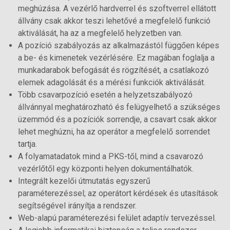
meghúzása. A vezérlő hardverrel és szoftverrel ellátott
állvány csak akkor teszi lehetővé a megfelelő funkció
aktiválását, ha az a megfelelő helyzetben van.
A pozíció szabályozás az alkalmazástól függően képes
a be- és kimenetek vezérlésére. Ez magában foglalja a
munkadarabok befogását és rögzítését, a csatlakozó
elemek adagolását és a mérési funkciók aktiválását.
Több csavarpozíció esetén a helyzetszabályozó
állvánnyal meghatározható és felügyelhető a szükséges
üzemmód és a pozíciók sorrendje, a csavart csak akkor
lehet meghúzni, ha az operátor a megfelelő sorrendet
tartja.
A folyamatadatok mind a PKS-től, mind a csavarozó
vezérlőtől egy központi helyen dokumentálhatók.
Integrált kezelői útmutatás egyszerű
paraméterezéssel; az operátort kérdések és utasítások
segítségével irányítja a rendszer.
Web-alapú paraméterezési felület adaptív tervezéssel.