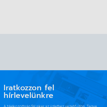
Iratkozzon fel
hírlevelünkre
A tájékozottság fél siker az üzlethez vezető úton. Tegye