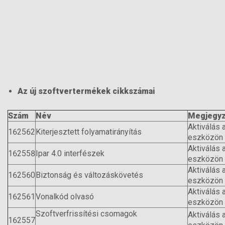
Az új szoftvertermékek cikkszámai
Szám
Név
Megjegy
Aktiválás 
162562
Kiterjesztett folyamatirányítás
eszközön
Aktiválás 
162558
Ipar 4.0 interfészek
eszközön
Aktiválás 
162560
Biztonság és változáskövetés
eszközön
Aktiválás 
162561
Vonalkód olvasó
eszközön
Szoftverfrissítési csomagok
Aktiválás 
162557