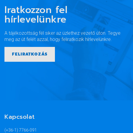
Iratkozzon fel
hírlevelünkre
A tájékozottság fél siker az üzlethez vezető úton. Tegye
meg az út felét azzal, hogy feliratkozik hírlevelünkre.
FELIRATKOZÁS
Kapcsolat
(+36-1) 7766-091