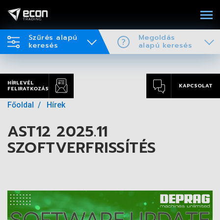
Szűrés alapú
Megoldás
keresés
alapú keresés
HÍRLEVÉL
KAPCSOLAT
FELIRATKOZÁS
Főoldal
Hírek
AST12 2025.11
SZOFTVERFRISSÍTÉS