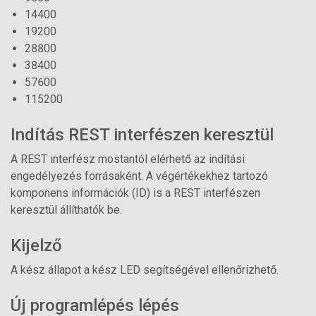
14400
19200
28800
38400
57600
115200
Indítás REST interfészen keresztül
A REST interfész mostantól elérhető az indítási
engedélyezés forrásaként. A végértékekhez tartozó
komponens információk (ID) is a REST interfészen
keresztül állíthatók be.
Kijelző
A kész állapot a kész LED segítségével ellenőrizhető.
Új programlépés lépés