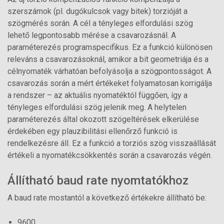
szerszámok (pl. dugókulcsok vagy bitek) torzióját a
szögmérés során. A cél a tényleges elfordulási szög
lehető legpontosabb mérése a csavarozásnál. A
paraméterezés programspecifikus. Ez a funkció különösen
releváns a csavarozásoknál, amikor a bit geometriája és a
célnyomaték várhatóan befolyásolja a szögpontosságot. A
csavarozás során a mért értékeket folyamatosan korrigálja
a rendszer – az aktuális nyomatéktól függően, így a
tényleges elfordulási szög jelenik meg. A helytelen
paraméterezés által okozott szögeltérések elkerülése
érdekében egy plauzibilitási ellenőrző funkció is
rendelkezésre áll. Ez a funkció a torziós szög visszaállását
értékeli a nyomatékcsökkentés során a csavarozás végén.
Állítható baud rate nyomtatókhoz
A baud rate mostantól a következő értékekre állítható be:
9600