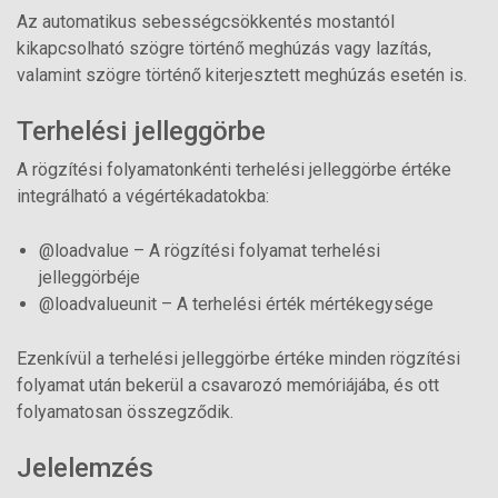
Az automatikus sebességcsökkentés mostantól
kikapcsolható szögre történő meghúzás vagy lazítás,
valamint szögre történő kiterjesztett meghúzás esetén is.
Terhelési jelleggörbe
A rögzítési folyamatonkénti terhelési jelleggörbe értéke
integrálható a végértékadatokba:
@loadvalue – A rögzítési folyamat terhelési
jelleggörbéje
@loadvalueunit – A terhelési érték mértékegysége
Ezenkívül a terhelési jelleggörbe értéke minden rögzítési
folyamat után bekerül a csavarozó memóriájába, és ott
folyamatosan összegződik.
Jelelemzés