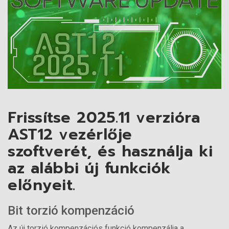
Frissítse 2025.11 verzióra
AST12 vezérlője
szoftverét, és használja ki
az alábbi új funkciók
előnyeit.
Bit torzió kompenzáció
Az új torzió kompenzációs funkció kompenzálja a