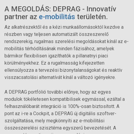
A MEGOLDÁS: DEPRAG - Innovatív
partner az
e-mobilitás
területén.
Az alkatrészektől és a kézi munkaállomásoktól kezdve a
részben vagy teljesen automatizált összeszerelő
rendszerekig, rugalmas szerelési megoldásokat kínál az e-
mobilitás térhódításának minden fázisához, amelyek
bármikor flexibilisen igazíthatók a pillanatnyi piaci
körülményekhez. Ez a rugalmasság kifejezetten
ellensúlyozza a tervezési bizonytalanságokat és reaktív
visszacsatolási alternatívát kínál a változó igényekre.
A DEPRAG portfólió további előnye, hogy az egyes
modulok tökéletesen kompatibilisek egymással, ezáltal a
felhasználóbarát integráció is 100%-osan biztosított. A
pont az i-re a Cockpit, a DEPRAG új digitális szoftver-
szolgáltatása, mely megkönnyíti az e-mobilitási
összeszerelési szisztéma egyszerű bevezetését. A