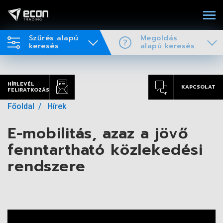
Szűrés alapú
Megoldás
keresés
alapú keresés
HÍRLEVÉL
KAPCSOLAT
FELIRATKOZÁS
Főoldal
Hírek
E-mobilitás, azaz a jövő
fenntartható közlekedési
rendszere