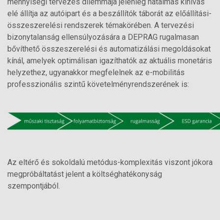
mennyiségi tervezés dilemmája jelenleg hatalmas kihívás
elé állítja az autóipart és a beszállítók táborát az előállítási-
összeszerelési rendszerek témakörében. A tervezési
bizonytalanság ellensúlyozására a DEPRAG rugalmasan
bővíthető összeszerelési és automatizálási megoldásokat
kínál, amelyek optimálisan igazíthatók az aktuális monetáris
helyzethez, ugyanakkor megfelelnek az e-mobilitás
professzionális szintű követelményrendszerének is:
Az eltérő és sokoldalú metódus-komplexitás viszont jókora
megpróbáltatást jelent a költséghatékonyság
szempontjából.