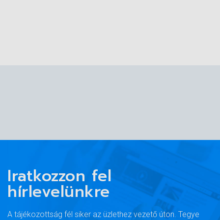
Iratkozzon fel
hírlevelünkre
A tájékozottság fél siker az üzlethez vezető úton. Tegye