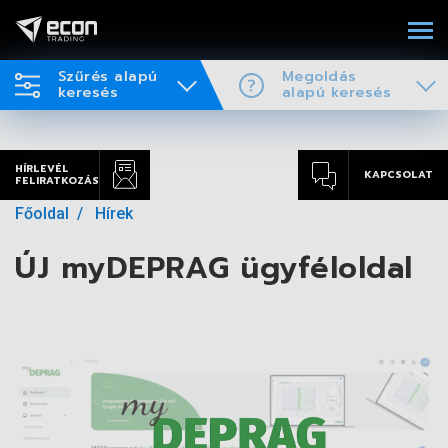
Szűrés alapú
Megoldás
keresés
alapú keresés
HÍRLEVÉL
KAPCSOLAT
FELIRATKOZÁS
Főoldal
Hírek
ÚJ myDEPRAG ügyféloldal