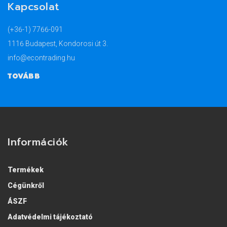
Kapcsolat
(+36-1) 7766-091
1116 Budapest, Kondorosi út 3.
info@econtrading.hu
TOVÁBB
Információk
Termékek
Cégünkről
ÁSZF
Adatvédelmi tájékoztató