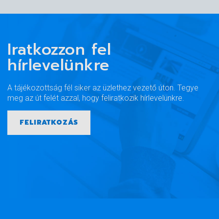
Iratkozzon fel
hírlevelünkre
A tájékozottság fél siker az üzlethez vezető úton. Tegye
meg az út felét azzal, hogy feliratkozik hírlevelünkre.
FELIRATKOZÁS