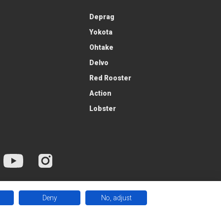
Deprag
Yokota
Ohtake
Delvo
Red Rooster
Action
Lobster
Deny
No, adjust
 Kft. / Minden jog fentartva.