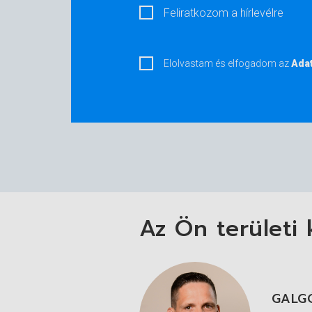
Feliratkozom a hírlevélre
Elolvastam és elfogadom az
Adat
Az Ön területi 
ZAYZ