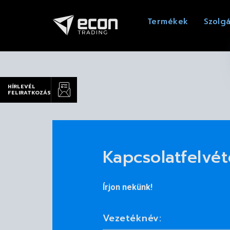
Termékek
Szolgá
HÍRLEVÉL
FELIRATKOZÁS
Kapcsolatfelvét
Írjon nekünk!
Vezetéknév: