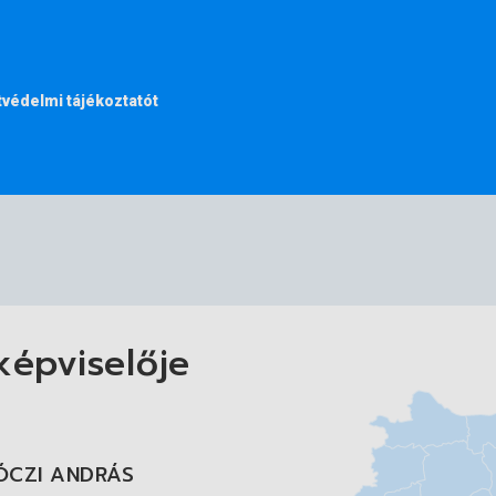
védelmi tájékoztatót
képviselője
ON ZSOLT