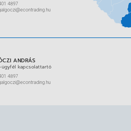
352 9958
ayzon@econtrading.hu
ÓCZI ANDRÁS
-ügyfél kapcsolattartó
401 4897
galgoczi@econtrading.hu