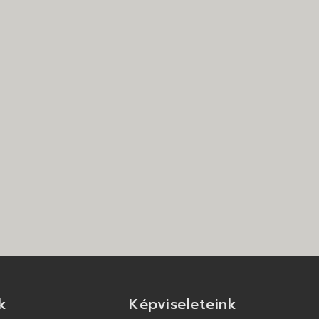
k
Képviseleteink