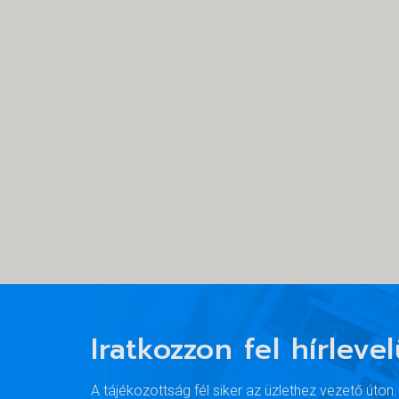
Iratkozzon fel hírleve
A tájékozottság fél siker az üzlethez vezető úton