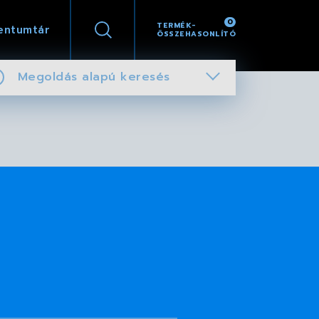
0
TERMÉK-
entumtár
ÖSSZEHASONLÍTÓ
Megoldás alapú keresés