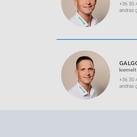
+36 30 
zsolt.z
GALG
kiemelt
+36 30 
andras.