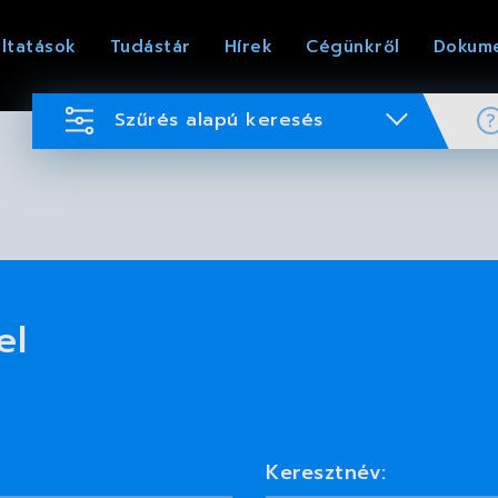
ltatások
Tudástár
Hírek
Cégünkről
Dokum
Szűrés alapú keresés
el
Keresztnév: