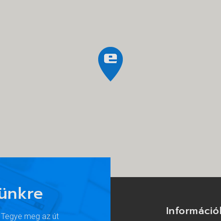
lünkre
Információ
. Tegye meg az út