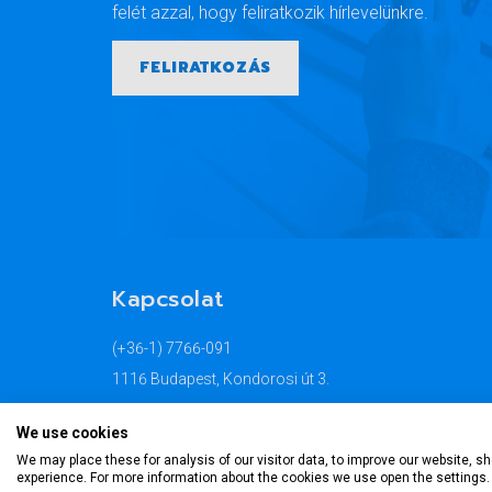
felét azzal, hogy feliratkozik hírlevelünkre.
FELIRATKOZÁS
Kapcsolat
(+36-1) 7766-091
1116 Budapest, Kondorosi út 3.
info@econtrading.hu
We use cookies
TOVÁBB
We may place these for analysis of our visitor data, to improve our website, 
experience. For more information about the cookies we use open the settings.