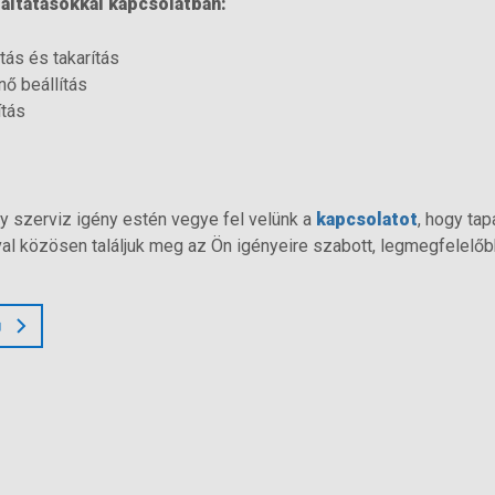
áltatásokkal kapcsolatban:
tás és takarítás
ő beállítás
ítás
y szerviz igény estén vegye fel velünk a
kapcsolatot
, hogy ta
l közösen találjuk meg az Ön igényeire szabott, legmegfelelő