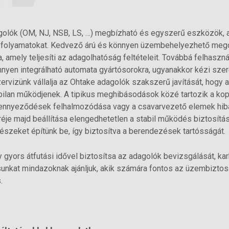
golók (OM, NJ, NSB, LS, …) megbízható és egyszerű eszközök,
i folyamatokat. Kedvező árú és könnyen üzembehelyezhető meg
 amely teljesíti az adagolhatóság feltételeit. Továbbá felhaszn
nyen integrálható automata gyártósorokra, ugyanakkor kézi szer
zervizünk vállalja az Ohtake adagolók szakszerű javítását, hogy
ilan működjenek. A tipikus meghibásodások közé tartozik a ko
zennyeződések felhalmozódása vagy a csavarvezető elemek hibá
eréje majd beállítása elengedhetetlen a stabil működés biztosítá
észeket építünk be, így biztosítva a berendezések tartósságát.
y gyors átfutási idővel biztosítsa az adagolók bevizsgálását, ka
ásunkat mindazoknak ajánljuk, akik számára fontos az üzembizto
.