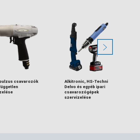
pulzus csavarozók
Alkitronic, HS-Technik,
üggetlen
Delvo és egyéb ipari
zelése
csavarozógépek
szervizelése