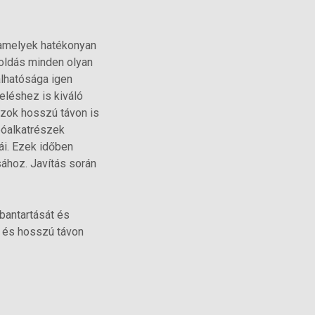
 amelyek hatékonyan
oldás minden olyan
álhatósága igen
eléshez is kiváló
 azok hosszú távon is
póalkatrészek
i. Ezek időben
sához. Javítás során
rbantartását és
s és hosszú távon