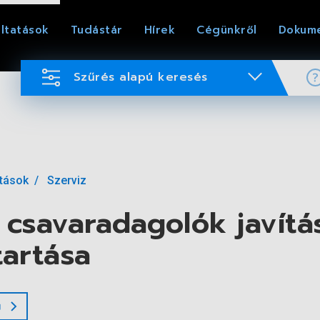
ltatások
Tudástár
Hírek
Cégünkről
Dokum
Szűrés alapú keresés
atások
Szerviz
csavaradagolók javítá
artása