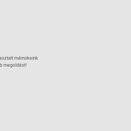
pasztalt mérnökeink
bb megoldást!