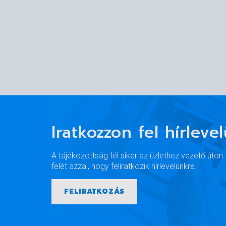
Iratkozzon fel hírleve
A tájékozottság fél siker az üzlethez vezető úton
felét azzal, hogy feliratkozik hírlevelünkre.
FELIRATKOZÁS