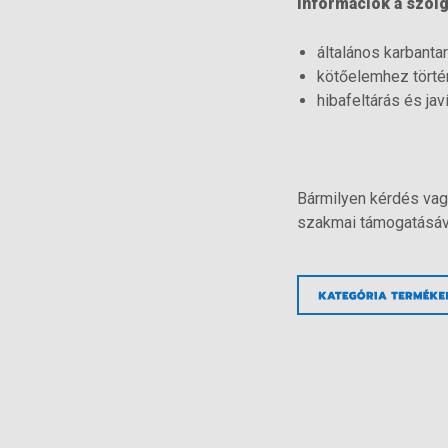
Információk a szolg
általános karbantar
kötőelemhez történ
hibafeltárás és jav
Bármilyen kérdés vag
szakmai támogatásáva