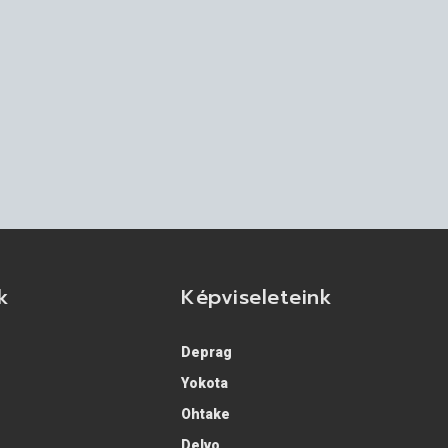
k
Képviseleteink
Deprag
Yokota
Ohtake
Delvo