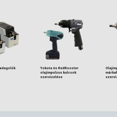
adagolók
Yokota és RedRooster
Olajim
olajimpulzus kulcsok
márkaf
szervizelése
szervi