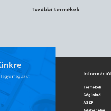
További termékek
lünkre
Információ
. Tegye meg az út
Termékek
Cégünkről
ÁSZF
Adatvédelmi