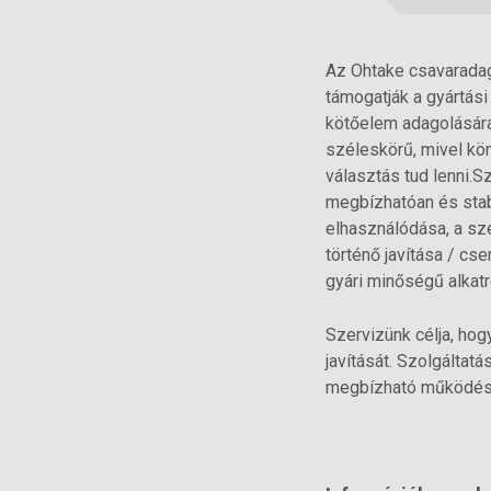
Az Ohtake csavarada
támogatják a gyártás
kötőelem adagolására,
széleskörű, mivel kön
választás tud lenni.S
megbízhatóan és stab
elhasználódása, a s
történő javítása / cs
gyári minőségű alkatr
Szervizünk célja, hog
javítását. Szolgáltat
megbízható működés