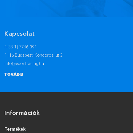
Kapcsolat
(+36-1) 7766-091
1116 Budapest, Kondorosi út 3.
info@econtrading.hu
TOVÁBB
Információk
Termékek