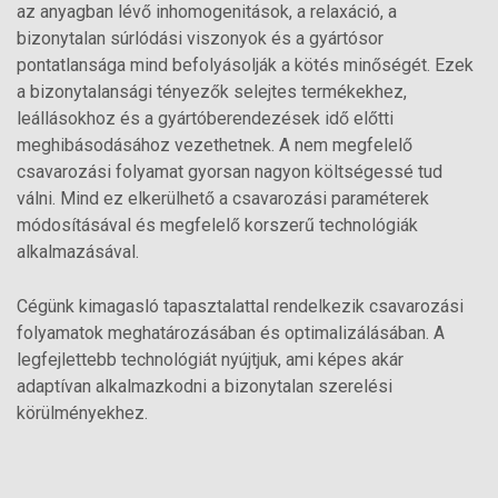
az anyagban lévő inhomogenitások, a relaxáció, a
bizonytalan súrlódási viszonyok és a gyártósor
pontatlansága mind befolyásolják a kötés minőségét. Ezek
a bizonytalansági tényezők selejtes termékekhez,
leállásokhoz és a gyártóberendezések idő előtti
meghibásodásához vezethetnek. A nem megfelelő
csavarozási folyamat gyorsan nagyon költségessé tud
válni. Mind ez elkerülhető a csavarozási paraméterek
módosításával és megfelelő korszerű technológiák
alkalmazásával.
Cégünk kimagasló tapasztalattal rendelkezik csavarozási
folyamatok meghatározásában és optimalizálásában. A
legfejlettebb technológiát nyújtjuk, ami képes akár
adaptívan alkalmazkodni a bizonytalan szerelési
körülményekhez.