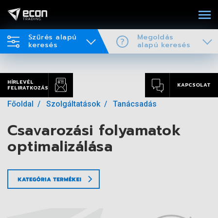
Szűrés alapú
Megoldás
keresés
alapú keresés
HÍRLEVÉL
KAPCSOLAT
FELIRATKOZÁS
Főoldal
Szolgáltatások
Tanácsadás
Csavarozási folyamatok
optimalizálása