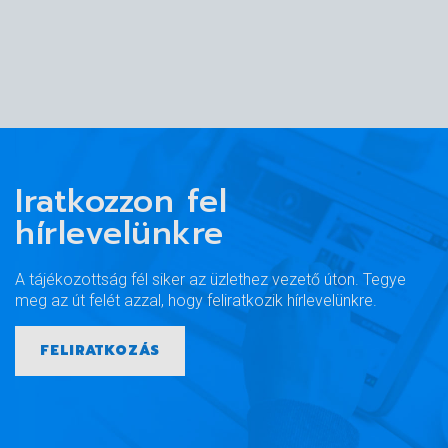
Iratkozzon fel
hírlevelünkre
A tájékozottság fél siker az üzlethez vezető úton. Tegye
meg az út felét azzal, hogy feliratkozik hírlevelünkre.
FELIRATKOZÁS