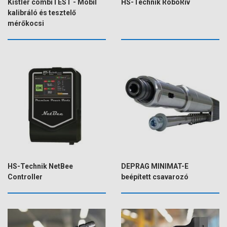
Kistler combiTEST - Mobil
HS-Technik RoboRiv
kalibráló és tesztelő
mérőkocsi
HS-Technik NetBee
DEPRAG MINIMAT-E
Controller
beépített csavarozó