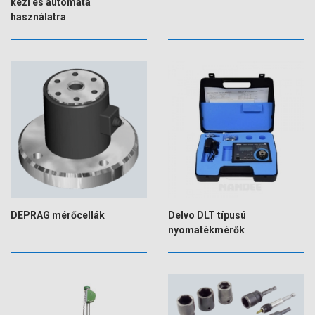
kézi és automata
használatra
DEPRAG mérőcellák
Delvo DLT típusú
nyomatékmérők