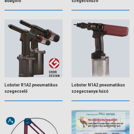
adagoló
szegecshúzó
Lobster R1A2 pneumatikus
Lobster N1A2 pneumatikus
szegecselő
szegecsanya húzó