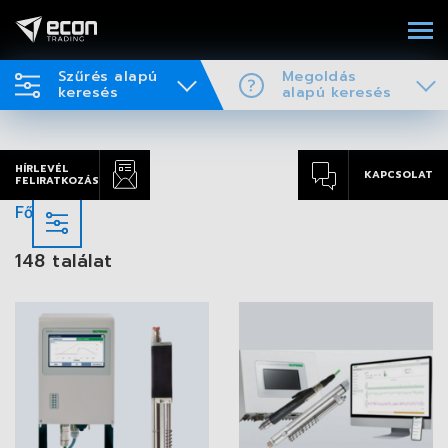
Szűrés alapú
Megoldás
keresés
alapú keresés
HÍRLEVÉL
KAPCSOLAT
FELIRATKOZÁS
Főoldal
148 találat