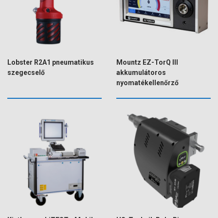
Lobster R2A1 pneumatikus
Mountz EZ-TorQ III
szegecselő
akkumulátoros
nyomatékellenőrző