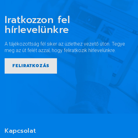
Iratkozzon fel
hírlevelünkre
A tájékozottság fél siker az üzlethez vezető úton. Tegye
meg az út felét azzal, hogy feliratkozik hírlevelünkre.
FELIRATKOZÁS
Kapcsolat