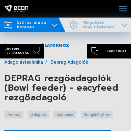
Szűrés alapú
Megoldás
keresés
alapú keresés
VISSZA A TALÁLATOKHOZ
HÍRLEVÉL
KAPCSOLAT
FELIRATKOZÁS
Adagolástechnika
Deprag Adagolók
DEPRAG rezgőadagolók
(Bowl feeder) - eacyfeed
rezgőadagoló
Deprag
Adagoló
Automata
Rezgőtányéros