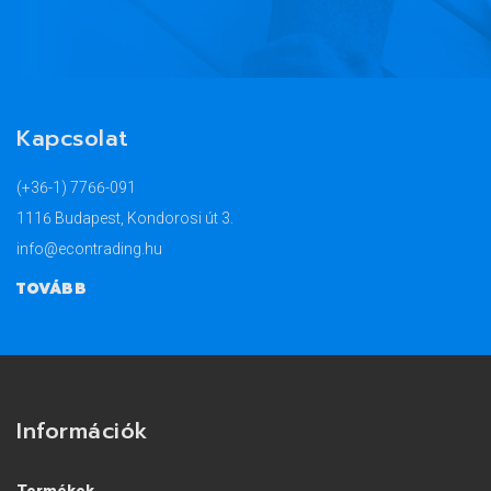
Kapcsolat
(+36-1) 7766-091
1116 Budapest, Kondorosi út 3.
info@econtrading.hu
TOVÁBB
Információk