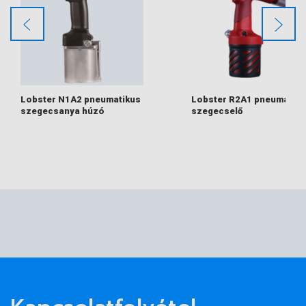
Lobster N1A2 pneumatikus
Lobster R2A1 pneumatiku
szegecsanya húzó
szegecselő