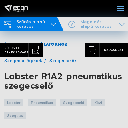
Szűrés alapú
Megoldás
keresés
alapú keresés
VISSZA A TALÁLATOKHOZ
HÍRLEVÉL
KAPCSOLAT
FELIRATKOZÁS
Szegecselőgépek
Szegecselők
Lobster R1A2 pneumatikus
szegecselő
Lobster
Pneumatikus
Szegecselő
Kézi
Szegecs