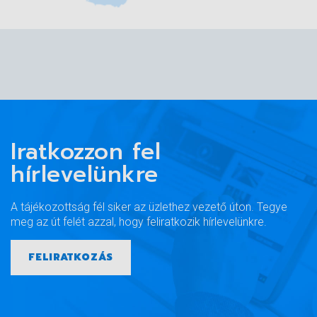
Iratkozzon fel
hírlevelünkre
A tájékozottság fél siker az üzlethez vezető úton. Tegye
meg az út felét azzal, hogy feliratkozik hírlevelünkre.
FELIRATKOZÁS