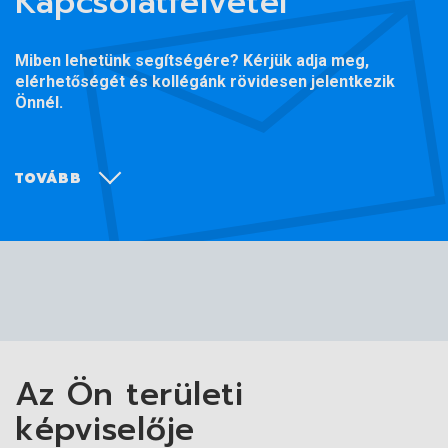
Kapcsolatfelvétel
Miben lehetünk segítségére? Kérjük adja meg,
elérhetőségét és kollégánk rövidesen jelentkezik
Önnél.
TOVÁBB
Az Ön területi
képviselője