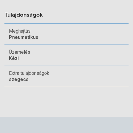
Good Design
díjjal (2012-ben) kitüntetett szerszám
Tulajdonságok
Osztályában a legkönnyebb súlyú (R1A1)
Hosszú löket, (R1A2: 26 mm)
Meghajtás
Csökkent levegőfogyasztás, ami kb. 25% -kal
Pneumatikus
kevesebb, mint az osztályában elérhető
Üzemelés
pneumatikus szegecselők fogyasztása
Kézi
Beépített vákuumrendszerrel (vákuum be/ki
kapcsoló)
Extra tulajdonságok
szegecs
A felhasználásnak leginkább megfelelő
eszközök kiválasztásában kérje
területi
szaktanácsadóink
segítségét!