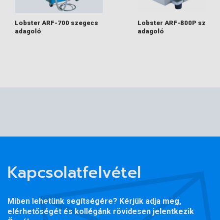
Lobster ARF-700 szegecs
Lobster ARF-800P szege
adagoló
adagoló
Kapcsolatfelvétel
Miben lehetünk segítségére? Kérjük adja meg,
elérhetőségét és kollégánk rövidesen jelentkezik