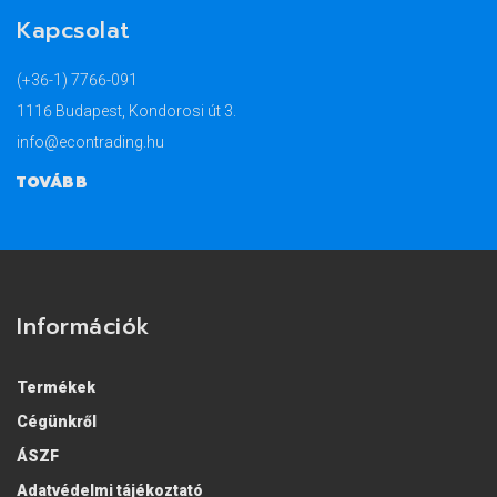
Kapcsolat
(+36-1) 7766-091
1116 Budapest, Kondorosi út 3.
info@econtrading.hu
TOVÁBB
Információk
Termékek
Cégünkről
ÁSZF
Adatvédelmi tájékoztató