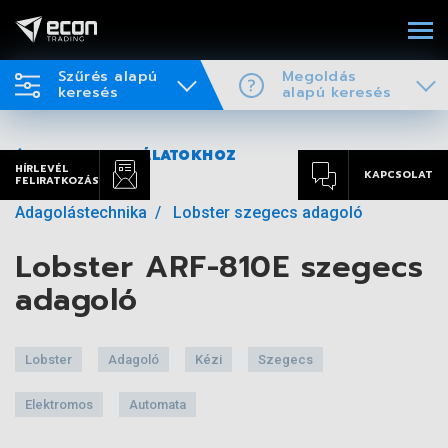
Szűrés alapú
Megoldás
keresés
alapú keresés
VISSZA A TALÁLATOKHOZ
HÍRLEVÉL
KAPCSOLAT
FELIRATKOZÁS
Adagolástechnika
Lobster szegecs adagoló
Lobster ARF-810E szegecs
adagoló
Lobster
Adagoló
Kézi
Szegecs
Elektromos
Automata