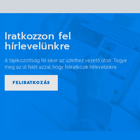
Iratkozzon fel
hírlevelünkre
A tájékozottság fél siker az üzlethez vezető úton. Tegye
meg az út felét azzal, hogy feliratkozik hírlevelünkre.
FELIRATKOZÁS