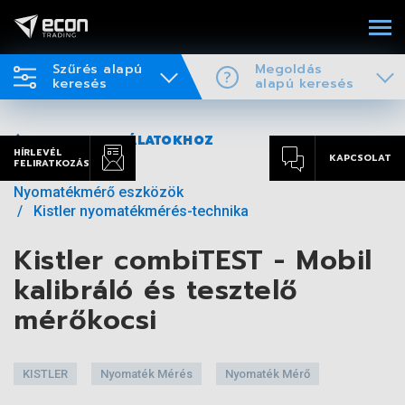
Szűrés alapú
Megoldás
keresés
alapú keresés
VISSZA A TALÁLATOKHOZ
HÍRLEVÉL
KAPCSOLAT
FELIRATKOZÁS
Nyomatékmérő eszközök
Kistler nyomatékmérés-technika
Kistler combiTEST - Mobil
kalibráló és tesztelő
mérőkocsi
KISTLER
Nyomaték Mérés
Nyomaték Mérő