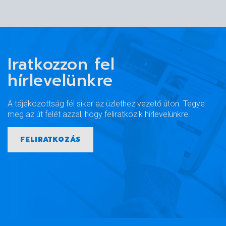
Iratkozzon fel
hírlevelünkre
A tájékozottság fél siker az üzlethez vezető úton. Tegye
meg az út felét azzal, hogy feliratkozik hírlevelünkre.
FELIRATKOZÁS