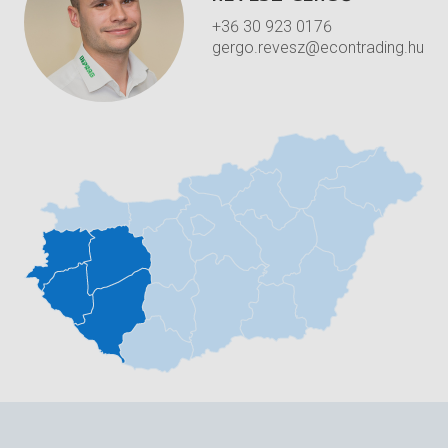
+36 30 923 0176
gergo.revesz@econtrading.hu
Fő műszaki adatok