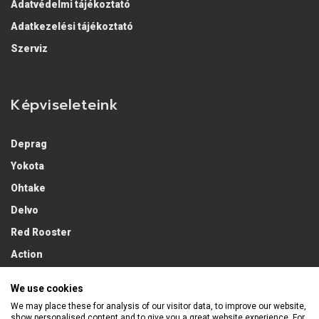
Adatvédelmi tájékoztató
Adatkezelési tájékoztató
Szerviz
Képviseleteink
Deprag
Yokota
Ohtake
Delvo
1. Hidraulikus manométer / 2. Be- és kikapcsoló / 3.
Red Rooster
Hőmérséklet és páraszenzor (opcionálisan külső
Action
eszközzel összekapcsolható) / 4. CerTEST
(nyomatékkulcs mérés) aktív / 5. caliTEST (folyamatos
Lobster
We use cookies
kihajtású csavarozó mérés) aktív / 6. csatlakozó külső
We may place these for analysis of our visitor data, to improve our website,
kötésszimulátorokhoz / 7.tápkábel / 8.Dugalj / 9.
show personalised content and to give you a great website experience. For