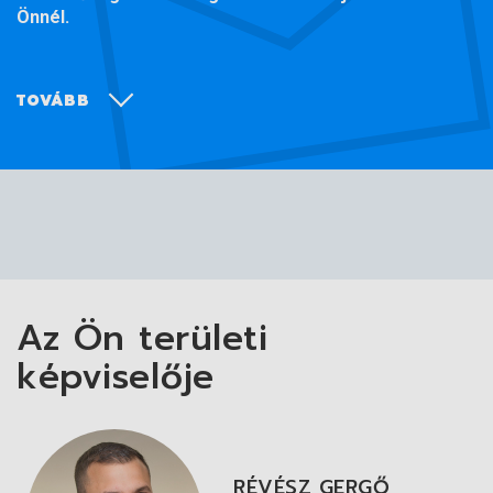
Önnél.
TOVÁBB
1. Nyomatékkulcs vezérlőpanel / 2. Kötésszimulátorok
/ 3. Állítható nyomatékkulcs támasz / 4.
Többtartományú nyomatékszenzor
A combiTEST elrendezése
Az Ön területi
képviselője
RÉVÉSZ GERGŐ