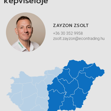
képviselője
További információk a termék alábbi katalógusában.
ZAYZON ZSOLT
+36 30 352 9958
zsolt.zayzon@econtrading.hu
Radiális