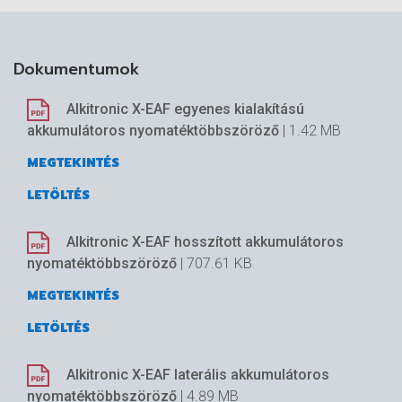
kialakítás a kényelmes munkavégzéshez
nehezen hozzáférhető helyeken vagy
áramellátás nélkül.
Dokumentumok
Hatékony működés: Gyors és egyszerű
fokozatváltás, nagy nyomatéktartomány - 22
Alkitronic X-EAF egyenes kialakítású
nyomatékérték közül választhat.
akkumulátoros nyomatéktöbbszöröző
| 1.42 MB
MEGTEKINTÉS
Előnyök:
LETÖLTÉS
Beépített, teljesen automatikus kioldó funkció: A
Alkitronic X-EAF hosszított akkumulátoros
nagy torziós erő miatt gyakran lehetetlen
nyomatéktöbbszöröző
| 707.61 KB
áthelyezni a többszörözőt a következő
MEGTEKINTÉS
csavarkötéshez. Az automatikus kioldó funkció
LETÖLTÉS
lehetővé teszi a reakcióelnyelő DMA gyors,
biztonságos „szabadítását” és enyhíti a
Alkitronic X-EAF laterális akkumulátoros
többszörözőn belüli feszültségeket.
nyomatéktöbbszöröző
| 4.89 MB