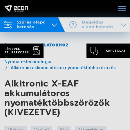
Szűrés alapú
Megoldás
keresés
alapú keresés
VISSZA A TALÁLATOKHOZ
HÍRLEVÉL
KAPCSOLAT
FELIRATKOZÁS
Nyomatéktechnológia
Alkitronic akkumulátoros nyomatéktöbbszörözők
Alkitronic X-EAF
akkumulátoros
nyomatéktöbbszörözők
(KIVEZETVE)
Alkitronic
Vezérelt
Kézi
Akkumulátoros