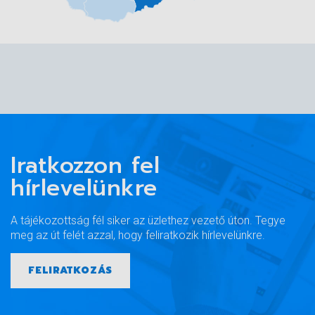
Iratkozzon fel
További információk a termék alábbi katalógusában.
hírlevelünkre
A tájékozottság fél siker az üzlethez vezető úton. Tegye
Laterális
meg az út felét azzal, hogy feliratkozik hírlevelünkre.
FELIRATKOZÁS