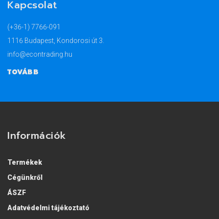
Kapcsolat
(+36-1) 7766-091
1116 Budapest, Kondorosi út 3.
info@econtrading.hu
TOVÁBB
Információk
Termékek
Cégünkről
ÁSZF
Adatvédelmi tájékoztató