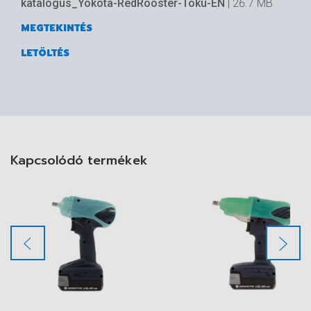
katalógus_Yokota-RedRooster-Toku-EN
| 26.7 MB
MEGTEKINTÉS
LETÖLTÉS
Pisztolymodell kétkamrás légmotorral.
Rendkívül kis súly, kenés nélküli levegővel való
Kapcsolódó termékek
használatra is alkalmas.
További információkat talál alább, a
kapcsolódó termékkatalógusban.
Y