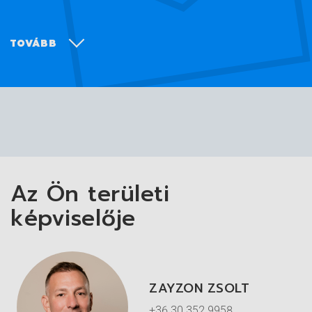
TOVÁBB
YX
Az Ön területi
képviselője
ZAYZON ZSOLT
Egyenes modell.
+36 30 352 9958