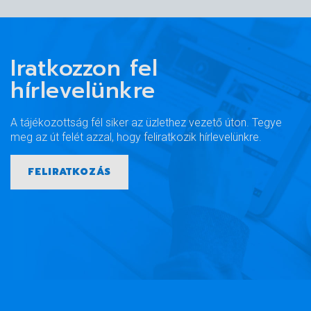
Iratkozzon fel
hírlevelünkre
A tájékozottság fél siker az üzlethez vezető úton. Tegye
meg az út felét azzal, hogy feliratkozik hírlevelünkre.
FELIRATKOZÁS