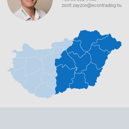
zsolt.zayzon@econtrading.hu
További információkat talál alább, a
kapcsolódó termékkatalógusban.