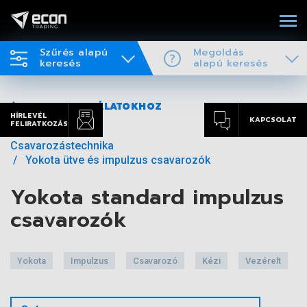
Szűrés alapú
Megoldás
keresés
alapú keresés
VISSZA A TALÁLATOKHOZ
HÍRLEVÉL
KAPCSOLAT
FELIRATKOZÁS
Csavarozástechnika
Yokota ütve és impulzus csavarozók
Yokota standard impulzus
csavarozók
Yokota
Impulzus
Csavarozó
Kézi
Vezérelt