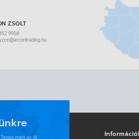
ON ZSOLT
352 9958
ayzon@econtrading.hu
lünkre
Információ
. Tegye meg az út