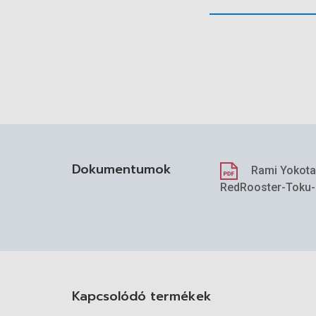
Az impulzusszerszám
YLTX
Dokumentumok
Rami Yokot
RedRooster-Toku
Kapcsolódó termékek