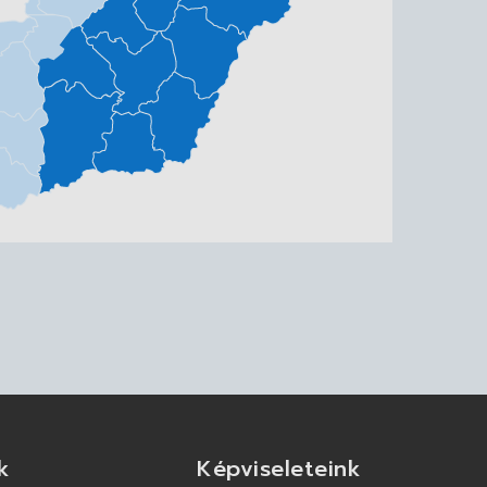
k
Képviseleteink