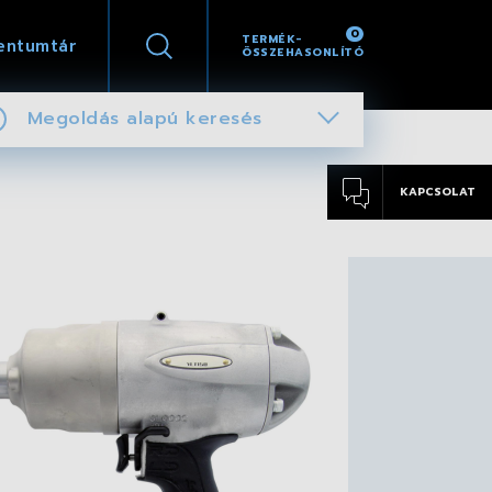
0
TERMÉK-
entumtár
ÖSSZEHASONLÍTÓ
Megoldás alapú keresés
KAPCSOLAT