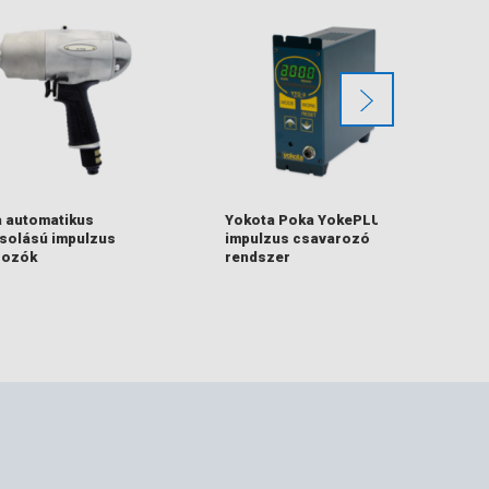
 automatikus
Yokota Poka YokePLUS
solású impulzus
impulzus csavarozó
rozók
rendszer