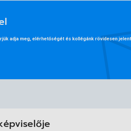
el
jük adja meg, elérhetőségét és kollégánk rövidesen jelent
képviselője