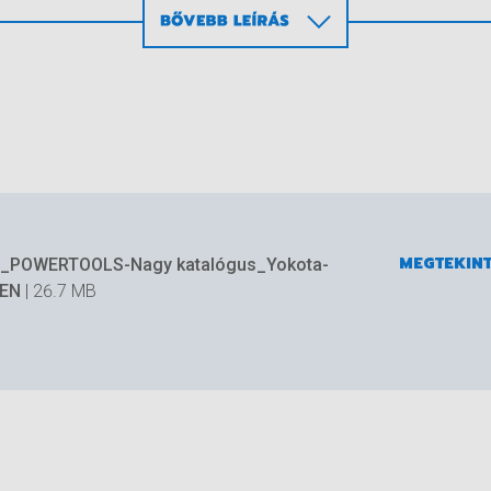
ok könnyűek, erősek, kicsik, és ami nagyon fontos, nincs
MEGTEKIN
a_POWERTOOLS-Nagy katalógus_Yokota-
-EN
| 26.7 MB