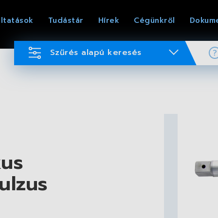
ltatások
Tudástár
Hírek
Cégünkről
Dokum
Szűrés alapú keresés
kus
ulzus