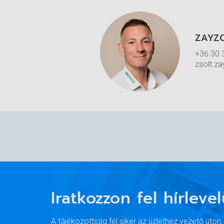
ZAYZ
+36 30 
zsolt.z
Iratkozzon fel hírleve
A tájékozottság fél siker az üzlethez vezető úton