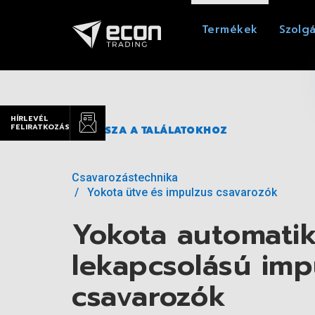
Termékek
Szolgá
HÍRLEVÉL
FELIRATKOZÁS
VISSZA A TALÁLATOKHOZ
Csavarozástechnika
Yokota ütve és impulzus csavarozók
Yokota automati
lekapcsolású imp
csavarozók