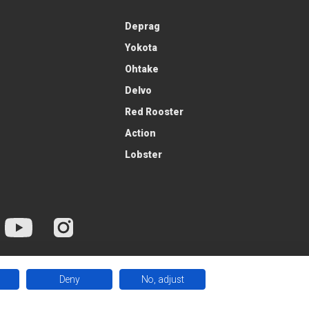
Deprag
Yokota
Ohtake
Delvo
Red Rooster
Action
Lobster
Deny
No, adjust
 Kft. / Minden jog fentartva.