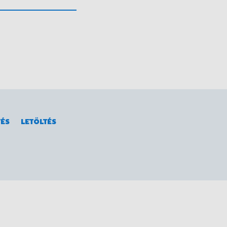
 visszarúgásuk.
TÉS
LETÖLTÉS