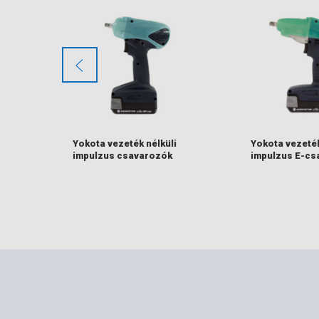
Pisztolymodel
Kenőanyag nél
További információk
Yokota vezeték nélküli
Yokota vezeték
impulzus csavarozók
impulzus E-cs