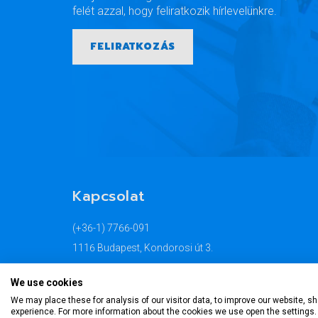
felét azzal, hogy feliratkozik hírlevelünkre.
FELIRATKOZÁS
Kapcsolat
(+36-1) 7766-091
1116 Budapest, Kondorosi út 3.
info@econtrading.hu
We use cookies
TOVÁBB
We may place these for analysis of our visitor data, to improve our website, 
experience. For more information about the cookies we use open the settings.