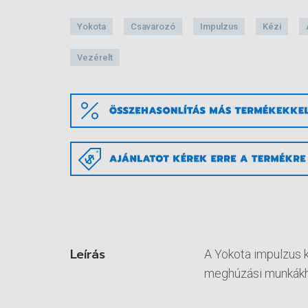
Yokota
Csavarozó
Impulzus
Kézi
Vezérelt
Leírás
A Yokota impulzus 
meghúzási munkákho