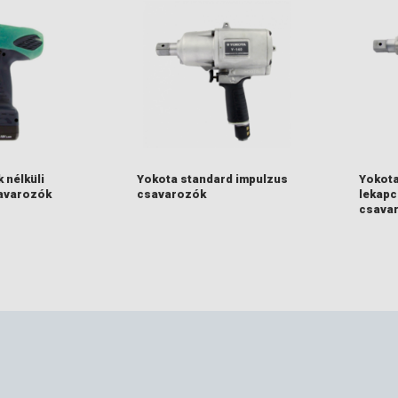
l kétkamrás légmotorral és automatikus lekapcsolással
küli légmotor
at talál alább, a kapcsolódó termékkatalógusban.
 nélküli
Yokota standard impulzus
Yokota
avarozók
csavarozók
lekapc
csava