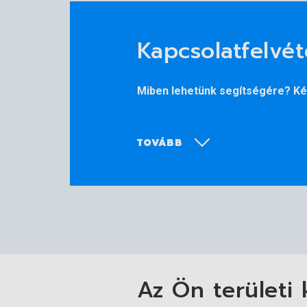
Kapcsolatfelvét
Miben lehetünk segítségére? Kér
TOVÁBB
Az Ön területi 