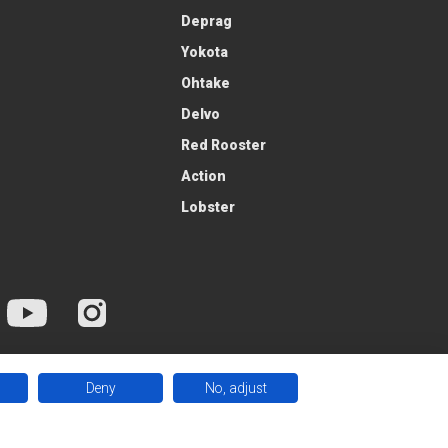
Deprag
Yokota
Ohtake
Delvo
Red Rooster
Action
Lobster
Deny
No, adjust
 Kft. / Minden jog fentartva.