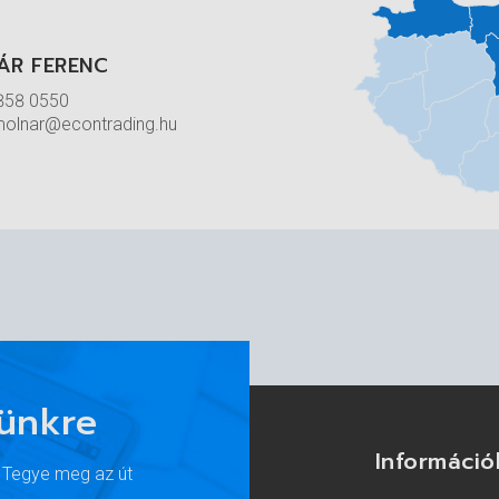
ÁR FERENC
858 0550
molnar@econtrading.hu
lünkre
Információ
. Tegye meg az út
at talál alább, a kapcsolódó termékkatalógusban.