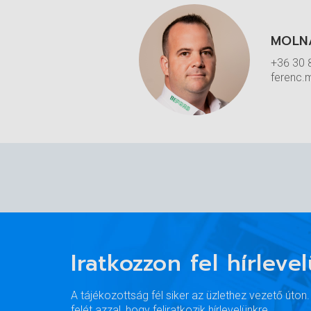
MOLN
YS-Z
+36 30 
ferenc.
Iratkozzon fel hírleve
A tájékozottság fél siker az üzlethez vezető úton
További információk
felét azzal, hogy feliratkozik hírlevelünkre.