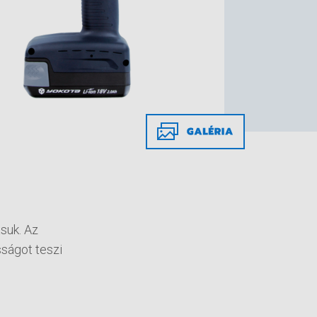
suk. Az
ságot teszi