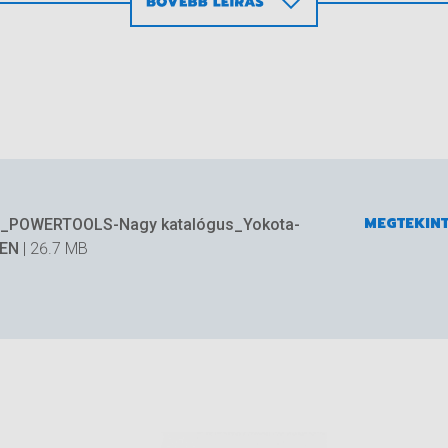
s impulzus kulcs beépített nyomaték transducerrel és szö
gelyen, valamint vezeték nélküli kapcsolattal rendelkezik a
öz akár 4 működő vezeték nélküli rendszerkulccsal csatlak
s a tökéletes megoldás olyan alkalmazásokhoz, ahol a káb
nden meghúzási adat dokumentációja és nyomon követhet
MEGTEKIN
a_POWERTOOLS-Nagy katalógus_Yokota-
-EN
| 26.7 MB
 szerszámot köt össze
szabadság az akkumulátorok használatával
ny súly/nyomaték arány
gű rögzítés
 LED jelzések a meghúzási állapot jelzéséhez
úgás