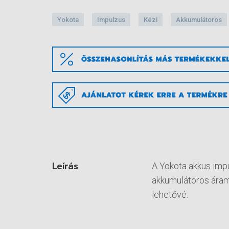
Yokota
Impulzus
Kézi
Akkumulátoros
Leírás
A Yokota akkus imp
akkumulátoros áram
lehetővé.