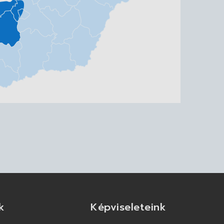
k
Képviseleteink