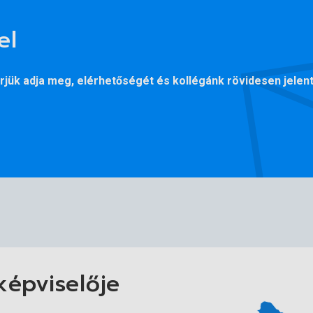
el
jük adja meg, elérhetőségét és kollégánk rövidesen jelent
képviselője
at talál alább, a kapcsolódó termékkatalógusban.