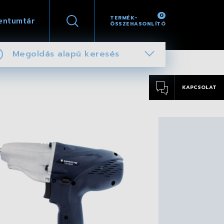
0
TERMÉK-
entumtár
ÖSSZEHASONLÍTÓ
Megoldás alapú keresés
KAPCSOLAT