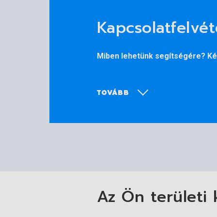
YS-E
Kapcsolatfelvét
Miben lehetünk segítségére? Kér
TOVÁBB
Az Ön területi 
További információk