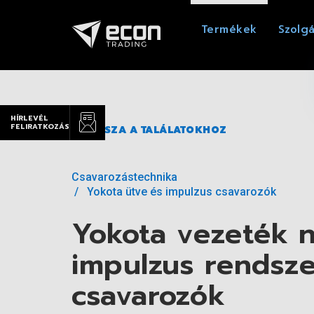
Termékek
Szolgá
HÍRLEVÉL
FELIRATKOZÁS
VISSZA A TALÁLATOKHOZ
Csavarozástechnika
Yokota ütve és impulzus csavarozók
Yokota vezeték n
impulzus rendsze
csavarozók