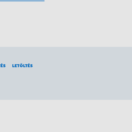
gérzékelővel
 vezérlőjéhez.
oztatható. A Yokota
elek vagy tömlők
ősége igényelt.
TÉS
LETÖLTÉS