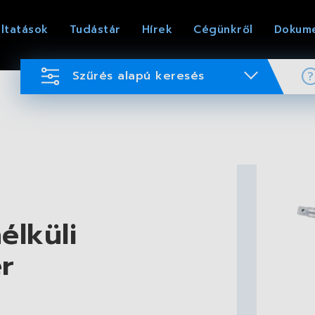
ltatások
Tudástár
Hírek
Cégünkről
Dokum
Szűrés alapú keresés
élküli
r