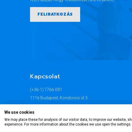
FELIRATKOZÁS
Kapcsolat
(+36-1) 7766-091
1116 Budapest, Kondorosi út 3.
info@econtrading.hu
We use cookies
TOVÁBB
We may place these for analysis of our visitor data, to improve our website, 
experience. For more information about the cookies we use open the settings.