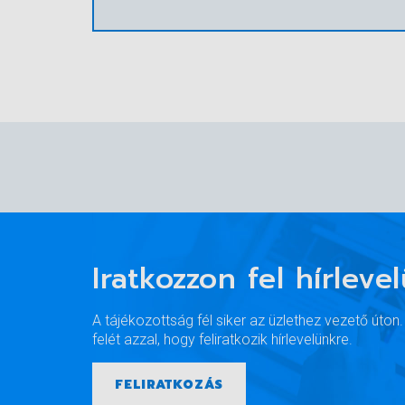
Iratkozzon fel hírleve
A tájékozottság fél siker az üzlethez vezető úton
felét azzal, hogy feliratkozik hírlevelünkre.
FELIRATKOZÁS