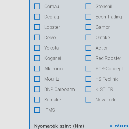
Comau
Stonehill
Deprag
Econ Trading
Lobster
Gamor
Delvo
Ohtake
Yokota
Action
Koganei
Red Rooster
Alkitronic
SCS-Concept
Mountz
HS-Technik
BNP Carboarm
KISTLER
Sumake
NovaTork
ITMS
Nyomaték szint (Nm)
TÖRLÉS