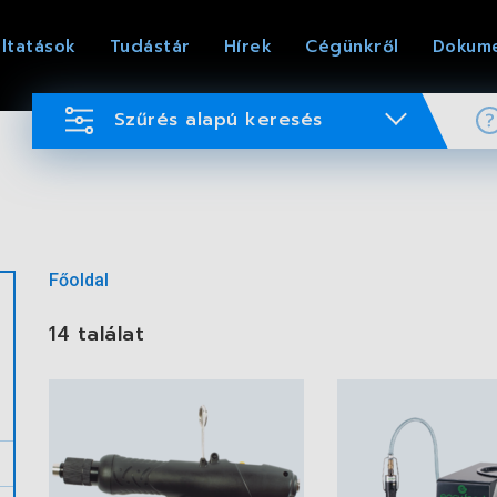
ltatások
Tudástár
Hírek
Cégünkről
Dokum
Szűrés alapú keresés
Főoldal
14 találat