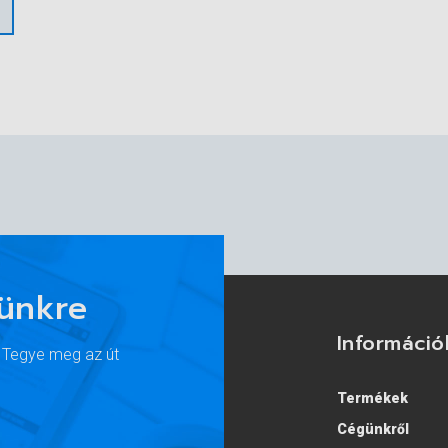
lünkre
Információ
. Tegye meg az út
Termékek
Cégünkről