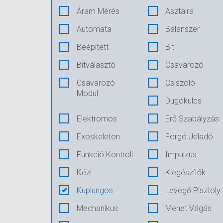
Áram Mérés
Asztalra
Automata
Balanszer
Beépített
Bit
Bitválasztó
Csavarozó
Csavarozó
Csiszoló
Modul
Dugókulcs
Elektromos
Erő Szabályzás
Exoskeleton
Forgó Jeladó
Funkció Kontroll
Impulzus
Kézi
Kiegészítők
Kuplungos
Levegő Pisztoly
Mechanikus
Menet Vágás