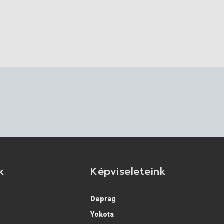
k
Képviseleteink
Deprag
Yokota