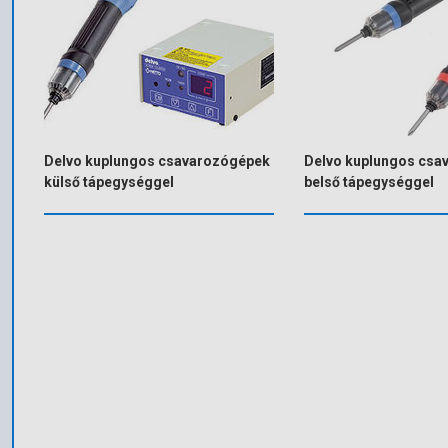
Delvo kuplungos csavarozógépek
Delvo kuplungos csa
külső tápegységgel
belső tápegységgel