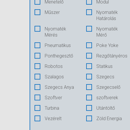
Menetelő
Modul
Műszer
Nyomaték
Határolás
Nyomaték
Nyomaték
Mérés
Mérő
Pneumatikus
Poke Yoke
Ponthegesztő
Rezgőtányéros
Robotos
Statikus
Szalagos
Szegecs
Szegecs Anya
Szegecselő
Szoftver
szoftverek
Turbina
Utántöltő
Vezérelt
Zöld Energia