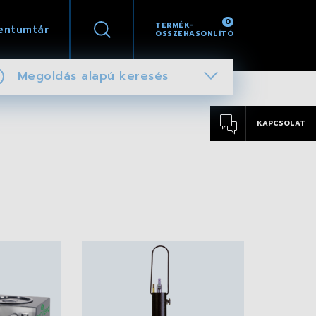
0
TERMÉK-
entumtár
ÖSSZEHASONLÍTÓ
Megoldás alapú keresés
KAPCSOLAT