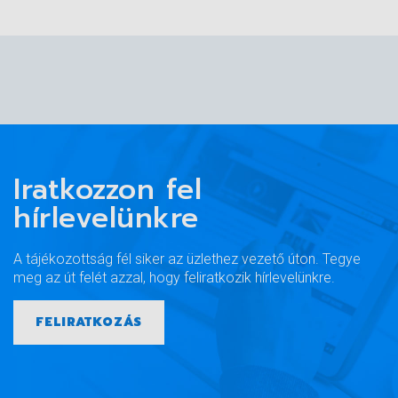
Iratkozzon fel
hírlevelünkre
A tájékozottság fél siker az üzlethez vezető úton. Tegye
meg az út felét azzal, hogy feliratkozik hírlevelünkre.
FELIRATKOZÁS