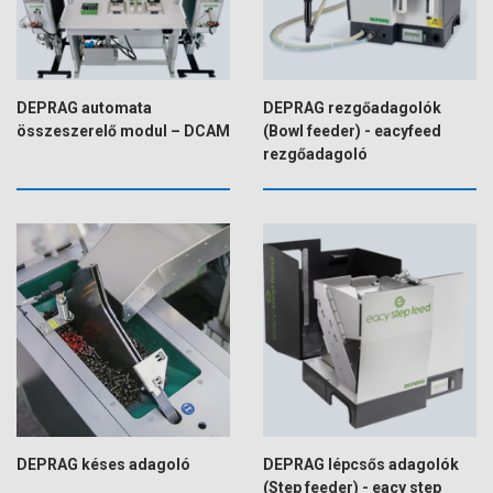
DEPRAG automata
DEPRAG rezgőadagolók
összeszerelő modul – DCAM
(Bowl feeder) - eacyfeed
rezgőadagoló
DEPRAG késes adagoló
DEPRAG lépcsős adagolók
(Step feeder) - eacy step