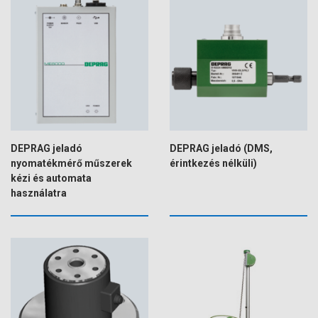
DEPRAG jeladó
DEPRAG jeladó (DMS,
nyomatékmérő műszerek
érintkezés nélküli)
kézi és automata
használatra