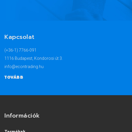
Kapcsolat
(+36-1) 7766-091
1116 Budapest, Kondorosi út 3.
info@econtrading.hu
TOVÁBB
Információk
Termékek