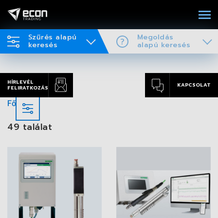
Szűrés alapú
Megoldás
keresés
alapú keresés
HÍRLEVÉL
KAPCSOLAT
FELIRATKOZÁS
Főoldal
49 találat