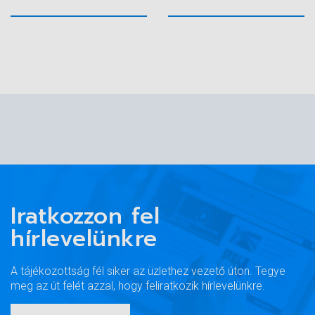
Iratkozzon fel
hírlevelünkre
A tájékozottság fél siker az üzlethez vezető úton. Tegye
meg az út felét azzal, hogy feliratkozik hírlevelünkre.