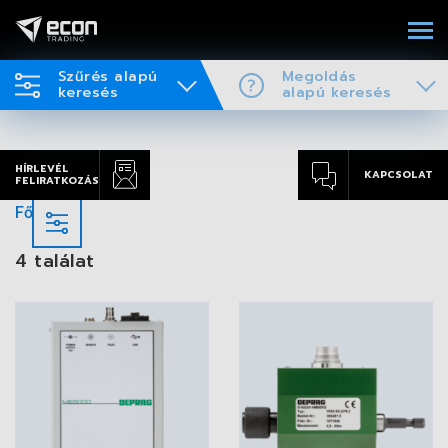
Szűrés alapú
Megoldás
keresés
alapú keresés
HÍRLEVÉL
KAPCSOLAT
FELIRATKOZÁS
Főoldal
4 találat