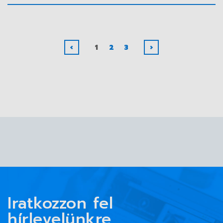
‹
1
2
3
›
Iratkozzon fel
hírlevelünkre