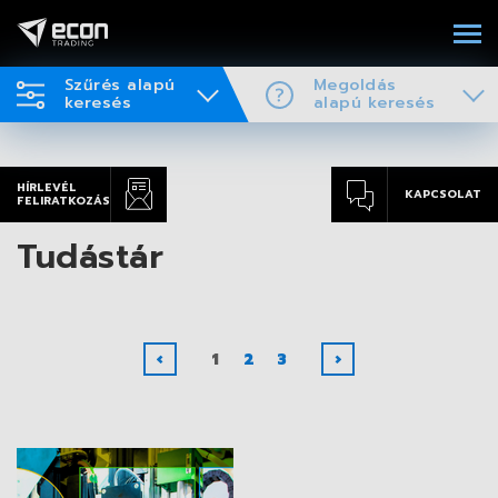
Szűrés alapú
Megoldás
keresés
alapú keresés
HÍRLEVÉL
KAPCSOLAT
FELIRATKOZÁS
Tudástár
‹
1
2
3
›