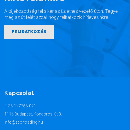
A tájékozottság fél siker az üzlethez vezető úton. Tegye
meg az út felét azzal, hogy feliratkozik hírlevelünkre.
FELIRATKOZÁS
Kapcsolat
(+36-1) 7766-091
1116 Budapest, Kondorosi út 3.
info@econtrading.hu